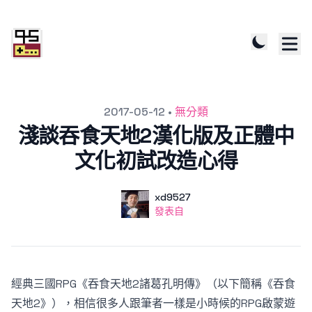
發文於
2017-05-12
•
無分類
淺談吞食天地2漢化版及正體中
文化初試改造心得
作者
使用者
xd9527
發表自
發表自
經典三國RPG《吞食天地2諸葛孔明傳》（以下簡稱《吞食
天地2》），相信很多人跟筆者一樣是小時候的RPG啟蒙遊