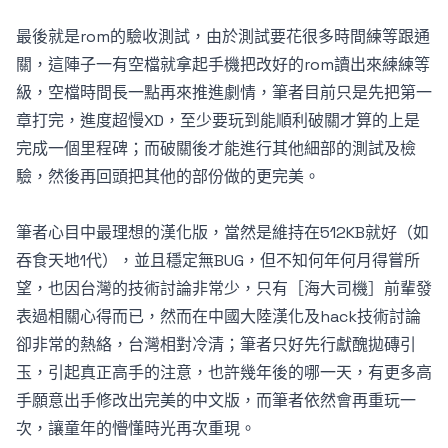
最後就是rom的驗收測試，由於測試要花很多時間練等跟通
關，這陣子一有空檔就拿起手機把改好的rom讀出來練練等
級，空檔時間長一點再來推進劇情，筆者目前只是先把第一
章打完，進度超慢XD，至少要玩到能順利破關才算的上是
完成一個里程碑；而破關後才能進行其他細部的測試及檢
驗，然後再回頭把其他的部份做的更完美。
筆者心目中最理想的漢化版，當然是維持在512KB就好（如
吞食天地1代），並且穩定無BUG，但不知何年何月得嘗所
望，也因台灣的技術討論非常少，只有
［海大司機］
前輩發
表過相關心得而已，然而在中國大陸漢化及hack技術討論
卻非常的熱絡，台灣相對冷清；筆者只好先行獻醜拋磚引
玉，引起真正高手的注意，也許幾年後的哪一天，有更多高
手願意出手修改出完美的中文版，而筆者依然會再重玩一
次，讓童年的懵懂時光再次重現。