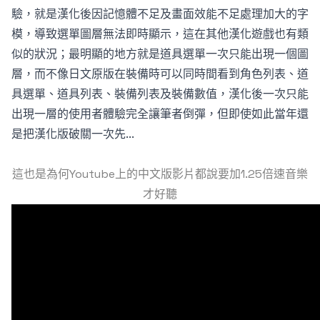
驗，就是漢化後因記憶體不足及畫面效能不足處理加大的字
模，導致選單圖層無法即時顯示，這在其他漢化遊戲也有類
似的狀況；最明顯的地方就是道具選單一次只能出現一個圖
層，而不像日文原版在裝備時可以同時間看到角色列表、道
具選單、道具列表、裝備列表及裝備數值，漢化後一次只能
出現一層的使用者體驗完全讓筆者倒彈，但即使如此當年還
是把漢化版破關一次先...
這也是為何Youtube上的中文版影片都說要加1.25倍速音樂
才好聽