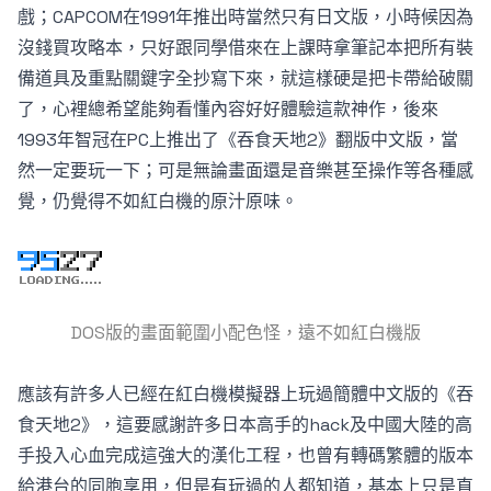
戲；CAPCOM在1991年推出時當然只有日文版，小時候因為
沒錢買攻略本，只好跟同學借來在上課時拿筆記本把所有裝
備道具及重點關鍵字全抄寫下來，就這樣硬是把卡帶給破關
了，心裡總希望能夠看懂內容好好體驗這款神作，後來
1993年智冠在PC上推出了《吞食天地2》翻版中文版，當
然一定要玩一下；可是無論畫面還是音樂甚至操作等各種感
覺，仍覺得不如紅白機的原汁原味。
DOS版的畫面範圍小配色怪，遠不如紅白機版
應該有許多人已經在紅白機模擬器上玩過簡體中文版的《吞
食天地2》，這要感謝許多日本高手的hack及中國大陸的高
手投入心血完成這強大的漢化工程，也曾有轉碼繁體的版本
給港台的同胞享用，但是有玩過的人都知道，基本上只是直