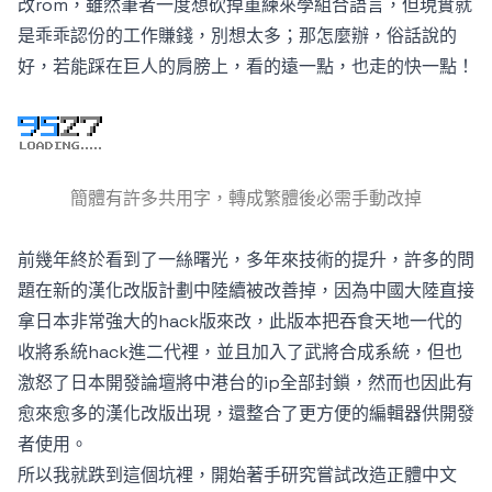
改rom，雖然筆者一度想砍掉重練來學組合語言，但現實就
是乖乖認份的工作賺錢，別想太多；那怎麼辦，俗話說的
好，若能踩在巨人的肩膀上，看的遠一點，也走的快一點！
簡體有許多共用字，轉成繁體後必需手動改掉
前幾年終於看到了一絲曙光，多年來技術的提升，許多的問
題在新的漢化改版計劃中陸續被改善掉，因為中國大陸直接
拿日本非常強大的hack版來改，此版本把吞食天地一代的
收將系統hack進二代裡，並且加入了武將合成系統，但也
激怒了日本開發論壇將中港台的ip全部封鎖，然而也因此有
愈來愈多的漢化改版出現，還整合了更方便的編輯器供開發
者使用。
所以我就跌到這個坑裡，開始著手研究嘗試改造正體中文