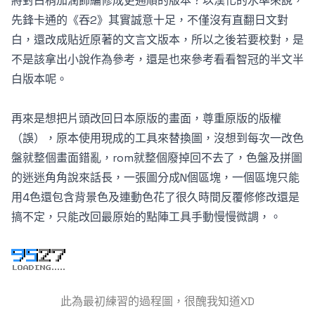
將對白稍加潤飾編修成更通順的版本？以漢化的水準來說，
先鋒卡通的《吞2》其實誠意十足，不僅沒有直翻日文對
白，還改成貼近原著的文言文版本，所以之後若要校對，是
不是該拿出小說作為參考，還是也來參考看看智冠的半文半
白版本呢。
再來是想把片頭改回日本原版的畫面，尊重原版的版權
（誤），原本使用現成的工具來替換圖，沒想到每次一改色
盤就整個畫面錯亂，rom就整個廢掉回不去了，色盤及拼圖
的迷迷角角說來話長，一張圖分成N個區塊，一個區塊只能
用4色還包含背景色及連動色花了很久時間反覆修修改還是
搞不定，只能改回最原始的點陣工具手動慢慢微調，。
此為最初練習的過程圖，很醜我知道XD