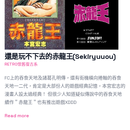
還是玩不下去的赤龍王(Sekiryuuou)
RETRO懷舊復古系
FC上的吞食天地及諸葛孔明傳，還有街機橫向捲軸的吞食
天地一二代，肯定是大部份人的遊戲經典記憶，本宮宏志的
漫畫人設太過經典！ 但很少人知道疑似傳說中的吞食天地
續作＂赤龍王＂也有推出遊戲XDDD
Read more