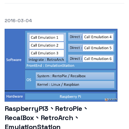
發文於
2016-03-04
Featured Image
RaspberryPi3、RetroPie、
RecalBox、RetroArch、
EmulationStation