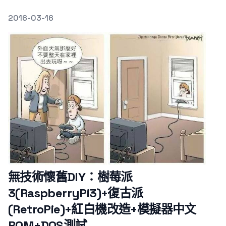
發文於
2016-03-16
Featured Image
無技術懷舊DIY：樹莓派
3(RaspberryPi3)+復古派
(RetroPie)+紅白機改造+模擬器中文
ROM+DOS測試