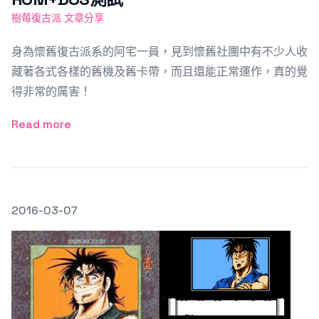
樹莓復古派 文章分享
身為懷舊復古派系的阿宅一員，見到懷舊社團中有不少人收
藏著各式各樣的舊機及舊卡帶，而且還能正常運作，真的覺
得非常的厲害！
Read more
發文於
2016-03-07
Featured Image