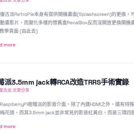
復古派 文章分享
復古派RetroPie本身有提供開機畫面(Splashscreen)
動畫影片，而變化多樣的懷舊盒RecalBox反而沒開放更換開
ki教學頁面 (由此去)
d more
莓派3.5mm jack轉RCA改造TRRS手術實錄
復古派 文章分享
spberryPi樹莓派的影音介面，除了內建HDMI之外，還有特殊
梅花頭，而其3.5mm jack並非常見的影音紅黃白，而是三環四節
d more