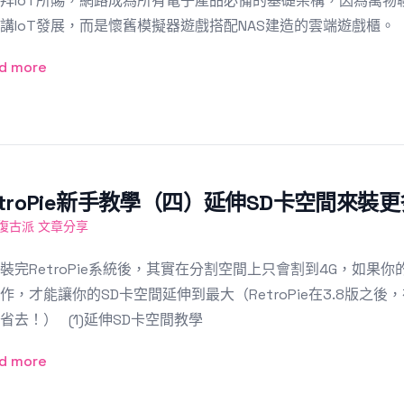
IoT所賜，網路成為所有電子產品必備的基礎架構，因為萬物
講IoT發展，而是懷舊模擬器遊戲搭配NAS建造的雲端遊戲櫃。
d more
etroPie新手教學（四）延伸SD卡空間來裝更
復古派 文章分享
裝完RetroPie系統後，其實在分割空間上只會割到4G，如果你的
作，才能讓你的SD卡空間延伸到最大（RetroPie在3.8版
省去！） (1)延伸SD卡空間教學
d more