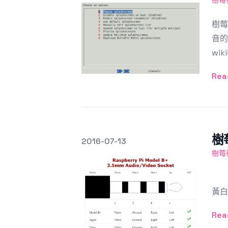
樹莓
樹莓
音的
wi
Rea
樹
發文於
2016-07-13
Featured Image
樹莓
Ra
黃白
Rea