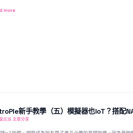
d more
etroPie新手教學（五）模擬器也IoT？搭配
復古派 文章分享