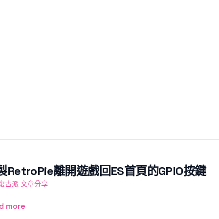
家
製RetroPie離開遊戲回ES首頁的GPIO按鍵
復古派 文章分享
d more