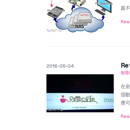
拜
篇不
Rea
R
發文於
2016-05-04
Featured Image
樹莓
在安
個動
應可
Rea