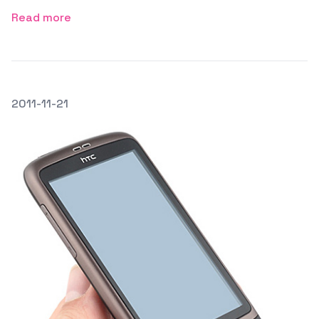
Read more
發文於
2011-11-21
Featured Image