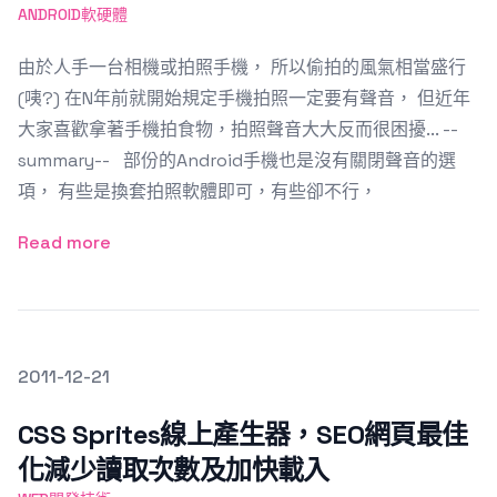
ANDROID軟硬體
由於人手一台相機或拍照手機， 所以偷拍的風氣相當盛行
(咦?) 在N年前就開始規定手機拍照一定要有聲音， 但近年
大家喜歡拿著手機拍食物，拍照聲音大大反而很困擾... --
summary-- 部份的Android手機也是沒有關閉聲音的選
項， 有些是換套拍照軟體即可，有些卻不行，
Read more
發文於
2011-12-21
Featured Image
CSS Sprites線上產生器，SEO網頁最佳
化減少讀取次數及加快載入