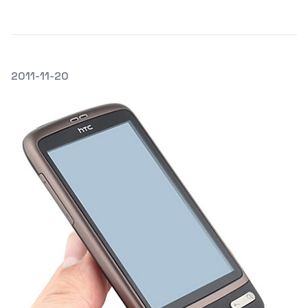
發文於
2011-11-20
Featured Image