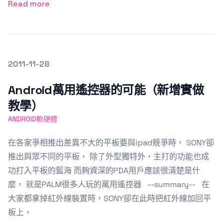
Read more
發文於
2011-11-28
Featured Image
Android萬用遙控器的可能（新增實做
教學）
ANDROID軟硬體
在各家爭相推出差異不大的平板要與ipad競爭時， SONY卻
推出與眾不同的平板， 除了外型獨特外，主打的功能也成
功打入平板的藍海 而夠資深的PDA用戶應該很清楚是什
麼， 就是PALM很多人玩的萬用遙控器 --summary-- 在
大家都拿掉紅外線裝置時，SONY卻在此時把紅外線加回平
板上，