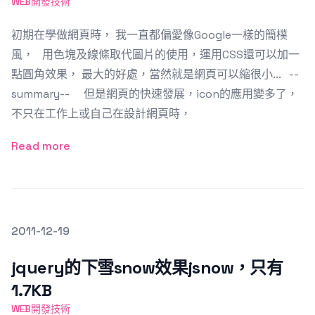
WEB開發技術
初期在學做網頁時， 我一直都偏愛像Google一樣的簡樸
風， 用色塊及線條取代圖片的使用，運用CSS還可以加一
點圓角效果， 最大的好處，當然就是網頁可以縮很小... --
summary-- 但是網頁的快速發展，icon的應用變多了，
不只在工作上或自己在設計網頁時，
Read more
發文於
2011-12-19
Featured Image
jquery的下雪snow效果jsnow，只有
1.7KB
WEB開發技術