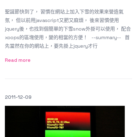
聖誕節快到了， 習慣在網站上加入下雪的效果來營造氣
氛， 但以前用javascript又肥又麻煩， 後來習慣使用
jquery後，也找到個簡單的下雪snow外掛可以使用， 配合
xoops的區塊使用，變的相當的方便！ --summary-- 首
先當然在你的網站上，要先掛上jquery才行
Read more
發文於
2011-12-09
Featured Image