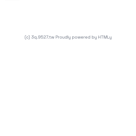
(c) 3q.9527.tw
Proudly powered by
HTMLy