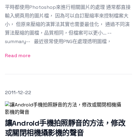
平時都使用Photoshop來進行相關圖片的處理 通常都直接
輸入網頁用的圖片檔， 因為可以自訂壓縮率來控制檔案大
小， 但原來壓縮的演算法其實也需要最佳化， 通過不同演
算法壓縮的圖檔，品質相同，但檔案可以更小... --
summary-- 最近很常使用PNG在處理透明圖檔，
Read more
發文於
2011-12-22
Featured Image
讓Android手機拍照靜音的方法，修改
或關閉相機攝影機的聲音