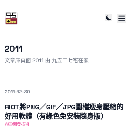
2011
文章庫頁面 2011 由 九五二七宅在家
發文於
2011-12-30
Featured Image
RIOT將PNG／GIF／JPG圖檔瘦身壓縮的
好用軟體（有綠色免安裝隨身版）
WEB開發技術