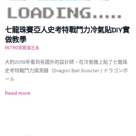
七龍珠賽亞人史考特戰鬥力冷氣貼DIY實
做教學
RETRO懷舊復古系
大約2019年看到有國外的設計師，在冷氣機上貼了七龍珠
史考特戰鬥力探測器（Dragon Ball Scouter / ドラゴンボ
ール
Read more