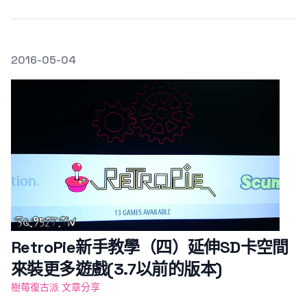
發文於
2016-05-04
Featured Image
RetroPie新手教學（四）延伸SD卡空間
來裝更多遊戲(3.7以前的版本)
樹莓復古派 文章分享