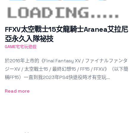
FFXV太空戰士15女龍騎士Aranea艾拉尼
亞永久入隊祕技
GAME宅宅玩遊戲
於2016年上市的《Final Fantasy XV / ファイナルファンタ
ジーXV / 太空戰士15 / 最終幻想15 / FF15 / FFXV》（以下簡
稱FF15）一直到我2023年PS4快退役時才有空玩...
Read more