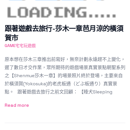
跟著遊戲去旅行-莎木一章芭月涼的橫須
賀市
GAME宅宅玩遊戲
原本想在莎木三章推出前寫好，無奈計劃永遠趕不上變化，
遲了數日才交作業，眾所期待的遊戲場景真實景點朝聖系列
之【Shenmue莎木一章】的場景照片終於登場，主要來自
於橫須賀(Yokosuka)的老虎板通（どぶ板通り）真實景
點。 跟著遊戲去旅行之前文回顧： 【睡犬Sleeping
Read more