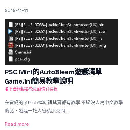
發文於
2019-11-11
Featured Image
PSC Mini的AutoBleem遊戲清單
Game.ini簡易教學說明
各平台模擬器軟硬設備討論板
在官網的github連結裡其實都有教學 不過沒人寫中文教學
的話，還是一堆人會私訊來問...
Read more