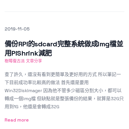
發文於
2019-11-05
Featured Image
備份RPi的sdcard完整系統做成img檔並
用PiShrink減肥
樹莓復古派 文章分享
查了許久，還沒有看到更簡單及更好用的方式 所以筆記一
下目前成功率比較高的做法 首先還是要用
Win32DiskImager 因為他不管多少磁區分割大小，都可以
轉成一個img檔 但缺點就是整張備份的結果，就算是32G只
用到1G，他還是會轉成32G
Read more