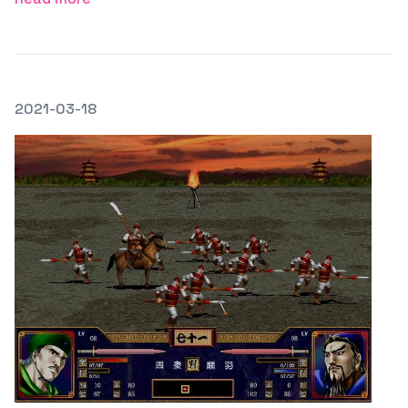
發文於
2021-03-18
Featured Image