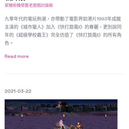
家機街機懷舊老遊戲討論板
九零年代的電玩熱潮，亦帶動了電影界如港片1993年成龍
主演的《城市獵人》加入《快打旋風II》的春麗，更別說同
年的《超級學校霸王》完全仿造了《快打旋風II》的所有角
色。
Read more
發文於
2021-03-22
Featured Image