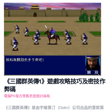
Featured Image
《三國群英傳1》遊戲攻略技巧及密技作
弊碼
電腦PC復古懷舊老遊戲討論板
《三國群英傳》是由宇峻奧汀（Odin）公司出品的壹款策