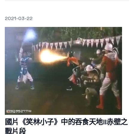
發文於
2021-03-22
Featured Image
國片《笑林小子》中的吞食天地II赤壁之
戰片段