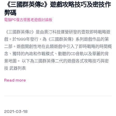
《三國群英傳2》遊戲攻略技巧及密技作
弊碼
電腦PC復古懷舊老遊戲討論板
《三國群英傳2》是由奧汀科技運營研發的壹款即時戰略遊
戲。於1999年發行，為《三國群英傳》系列遊戲作品的第
二部。遊戲開創性地在此類遊戲中引入了即時戰略的時間概
念、獨特的內政和作戰模式、動聽的CD音軌以及華麗的背
景地圖。 以下為三國群英傳二代的遊戲各式攻略技巧與密
技 武器列表
Read more
發文於
2021-03-18