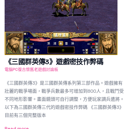
《三國群英傳3》遊戲密技作弊碼
電腦PC復古懷舊老遊戲討論板
《三國群英傳3》是三國群英傳系列第三部作品。遊戲擁有
壯麗的戰爭場面，戰爭兵數最多可增加到800人，且戰鬥受
不同地形影響。畫面鏡頭可自行調整，方便玩家調兵遣將。
以下為三國群英傳三代的遊戲密技作弊碼 《三國群英傳3》
目前有三個完整版本
Read more