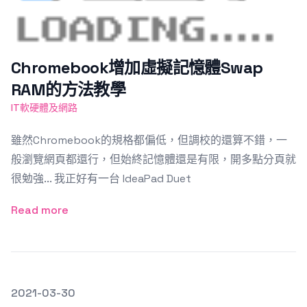
Chromebook增加虛擬記憶體Swap
RAM的方法教學
IT軟硬體及網路
雖然Chromebook的規格都偏低，但調校的還算不錯，一
般瀏覽網頁都還行，但始終記憶體還是有限，開多點分頁就
很勉強... 我正好有一台 IdeaPad Duet
Read more
發文於
2021-03-30