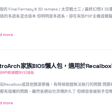
版的 Final Fantasy III 3D remake / 太空戰士三 / 最終幻
版的多語系混合版本 但明明是多語系，卻在有些PSP主機或模
d more
etroArch家族BIOS懶人包，適用於Recalb
派RPI軟硬體DIY討論板
玩Recalbox或其他開源掌機，有時候遊戲無法執行的問題 問題有時
都有版權的問題，雖然各網站也流傳許久了 但總容易被新手忽略 *R
d more