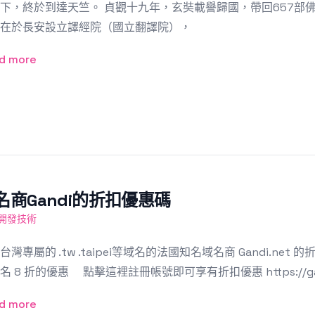
下，終於到達天竺。 貞觀十九年，玄奘載譽歸國，帶回657部
在於長安設立譯經院（國立翻譯院），
d more
名商Gandi的折扣優惠碼
B開發技術
台灣專屬的 .tw .taipei等域名的法國知名域名商 Gandi.net
名 8 折的優惠 點擊這裡註冊帳號即可享有折扣優惠 https://gandi.
d more