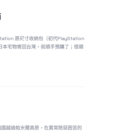
箱
ion 原尺寸收納包（初代PlayStation
色日本宅物寄回台灣，就順手預購了；很順
諸國越過帕米爾高原，在異常險惡困苦的