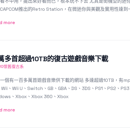
看不中用，擺出來好看而已，根本玩不下去 尤其是街機型的迷你
CAPCOM推出的Retro Station，在微迷你與美觀及實用性
d more
萬多首超過10TB的復古遊戲音樂下載
TRO懷舊復古系
一個有一百多萬首遊戲音樂供下載的網站 多達超過10TB，有mp3及f
Wii、Wii U、Switch、GB、GBA、DS、3DS、PS1、PS2、PS3
dows、Xbox、Xbox 360、Xbox
d more