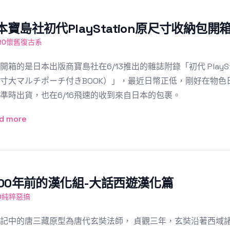
本寶島社初代PlayStation原尺寸收納包開
TRO懷舊復古系
開箱的是日本出版商寶島社在6/13推出的雜誌附錄「初代 PlayStat
寸大マルチポーチ付きBOOK）」，最近日幣正低，剛好在物
準時出貨，也在6/16飛速的收到來自日本的包裹。
d more
400年前的漢化組-大話西遊漢化篇
SO純粹惡搞
記中的唐三藏原型為唐代玄奘法師， 貞觀三年，玄奘沿著西域