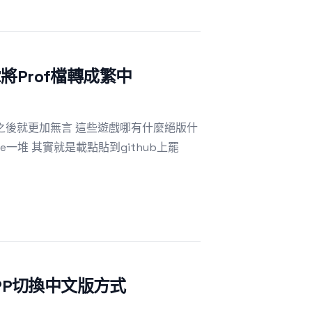
tZ將Prof檔轉成繁中
文之後就更加無言 這些遊戲哪有什麼絕版什
e一堆 其實就是載點貼到github上罷
SSPP切換中文版方式