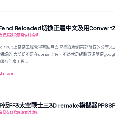
-Fend Reloaded切換正體中文及用Conver
台模擬器軟硬設備討論板
github上某某工程覺得有點無言 然而在看到某部落客的分享
保護的 大部份不是在steam上有，不然就是網路資源隨便googl
哪有什麼工程...
d more
SP版FF3太空戰士三3D remake模擬器PP
台模擬器軟硬設備討論板