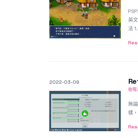
PSP
英文
法 1.
Rea
R
發文於
2022-03-09
Featured Image
樹莓
無論
樣，
Rea