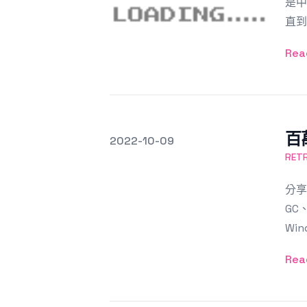
是中
直到
Rea
百
發文於
2022-10-09
Featured Image
RE
分享
GC、
Win
Rea