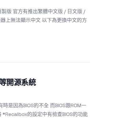
想3 3D重製版 官方有推出繁體中文版 / 日文版 /
擬器上無法顯示中文 以下為更換中文的方
ox等開源系統
是因為BIOS的不全 而BIOS跟ROM一
ecalbox的設定中有檢查BIOS的功能