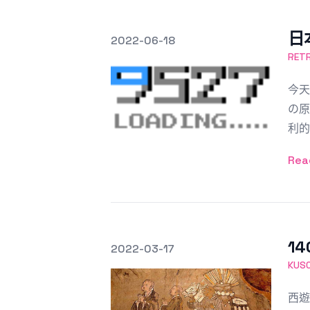
日
發文於
2022-06-18
Featured Image
RE
今天
の原
利的
Rea
1
發文於
2022-03-17
Featured Image
KU
西遊