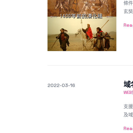
條件
玄奘
Rea
域
發文於
2022-03-16
Featured Image
WE
支援
及域
Rea