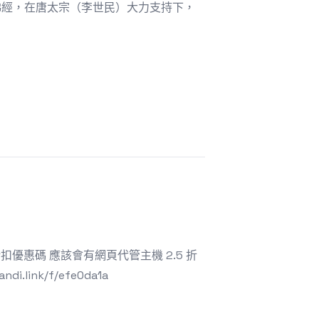
佛經，在唐太宗（李世民）大力支持下，
 的折扣優惠碼 應該會有網頁代管主機 2.5 折
link/f/efe0da1a