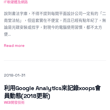
IT軟硬體及網路
說到書法字庫，不得不提到每間平面設計公司一定有的「二
南堂法帖」，但這套實在不便宜，而且已經有點年紀了，無
論是光碟安裝或找字，對現今的電腦使用習慣，都不太方
便...
Read more
發文於
2018-01-31
Featured Image
利用Google Analytics來記錄xoops會
員動態(2018更新)
WEB開發技術