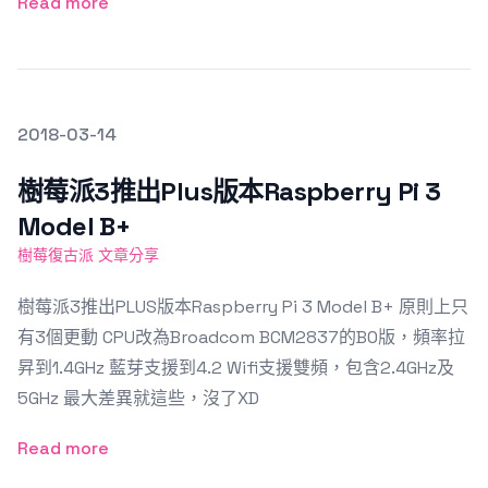
Read more
發文於
2018-03-14
Featured Image
樹莓派3推出Plus版本Raspberry Pi 3
Model B+
樹莓復古派 文章分享
樹莓派3推出PLUS版本Raspberry Pi 3 Model B+ 原則上只
有3個更動 CPU改為Broadcom BCM2837的B0版，頻率拉
昇到1.4GHz 藍芽支援到4.2 Wifi支援雙頻，包含2.4GHz及
5GHz 最大差異就這些，沒了XD
Read more