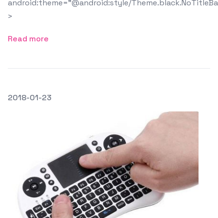
android:theme="@android:style/Theme.black.NoTitleBar
>
Read more
發文於
2018-01-23
Featured Image