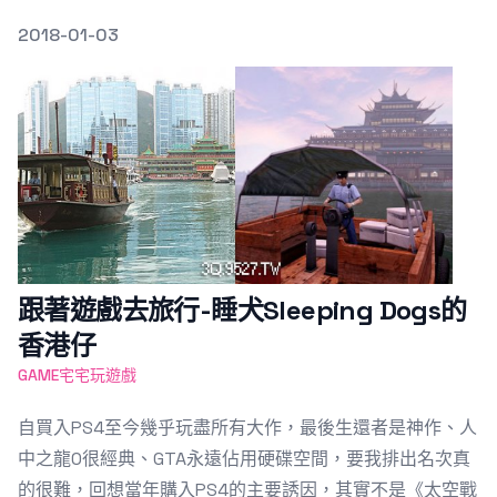
發文於
2018-01-03
Featured Image
跟著遊戲去旅行-睡犬Sleeping Dogs的
香港仔
GAME宅宅玩遊戲
自買入PS4至今幾乎玩盡所有大作，最後生還者是神作、人
中之龍0很經典、GTA永遠佔用硬碟空間，要我排出名次真
的很難，回想當年購入PS4的主要誘因，其實不是《太空戰