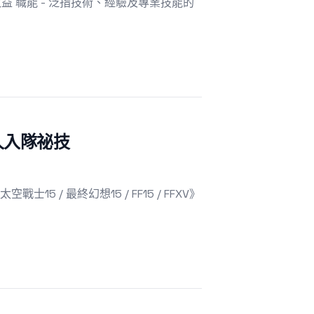
效益 職能 - 泛指技術、經驗及專業技能的
永久入隊祕技
空戰士15 / 最終幻想15 / FF15 / FFXV》