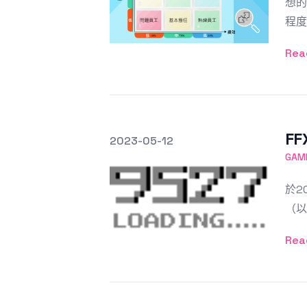
想的
程度
Rea
F
發文於
2023-05-12
Featured Image
GA
於20
（以
Rea