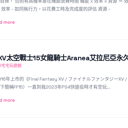
目標， 否則有高機率是在賭跟浪費時間 職能 x 效率 x 資源 ＝ 
 效率 - 如同執行力，以花費工時及完成度的評估 資源 -
d more
FXV太空戰士15女龍騎士Aranea艾拉尼亞
ME宅宅玩遊戲
16年上市的《Final Fantasy XV / ファイナルファンタジーXV / 太
下簡稱FF15）一直到我2023年PS4快退役時才有空玩...
d more