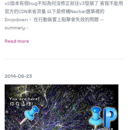
v2版本有個bug不知為何沒修正就往v3發展了 害我不能用
官方的CDN來省流量 以下是修補Navbar選單裡的
Dropdown， 在行動裝置上點擊會失效的問題 --
summary--
Read more
發文於
2014-06-23
Featured Image