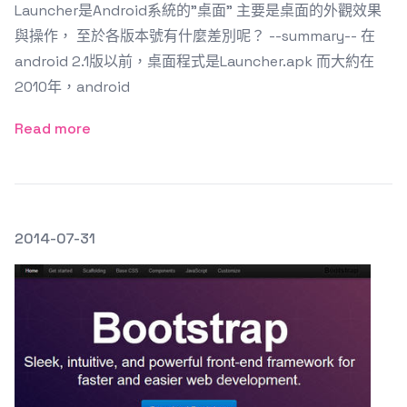
Launcher是Android系統的"桌面" 主要是桌面的外觀效果
與操作， 至於各版本號有什麼差別呢？ --summary-- 在
android 2.1版以前，桌面程式是Launcher.apk 而大約在
2010年，android
Read more
發文於
2014-07-31
Featured Image