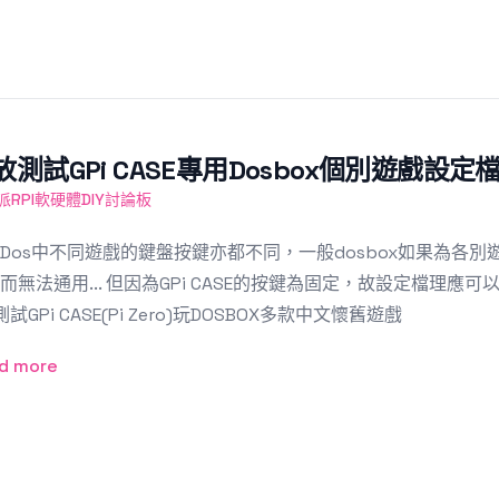
放測試GPi CASE專用Dosbox個別遊戲設定
派RPI軟硬體DIY討論板
Dos中不同遊戲的鍵盤按鍵亦都不同，一般dosbox如果為各
而無法通用... 但因為GPi CASE的按鍵為固定，故設定檔理應可以通
測試GPi CASE(Pi Zero)玩DOSBOX多款中文懷舊遊戲
d more