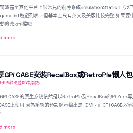
莓派甚至其他平台上很常見的前導系統EmulationStation（以下
gamelist遊戲列表，但基本上只有英文及美版比較完整 如
動修改xml檔吧
d more
享GPi CASE安裝RecalBox或RetroPie
派RPI軟硬體DIY討論板
GPi CASE的原生系統依然是以RetroPie及RecalBox的Pi
i CASE上使用 因為系統的預設顯示輸出是HDMI。而GPi CASE
i
d more