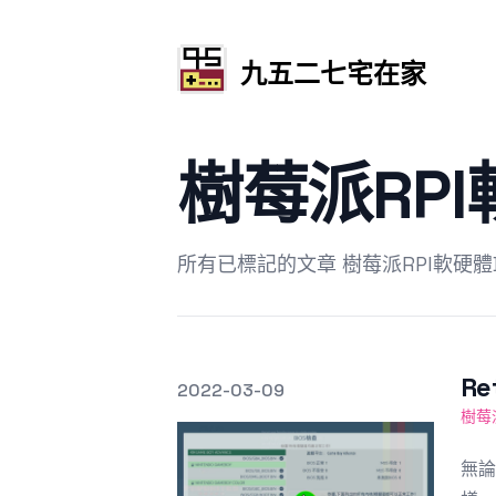
九五二七宅在家
樹莓派RPI
所有已標記的文章 樹莓派RPI軟硬體
R
發文於
2022-03-09
Featured Image
樹莓
無論