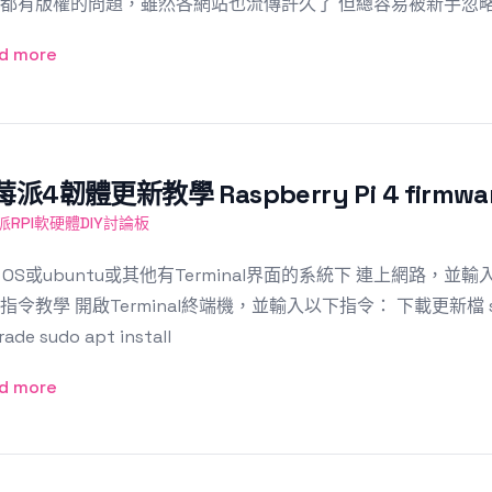
都有版權的問題，雖然各網站也流傳許久了 但總容易被新手忽略 *R
d more
派4韌體更新教學 Raspberry Pi 4 firmwar
派RPI軟硬體DIY討論板
i OS或ubuntu或其他有Terminal界面的系統下 連上網路
指令教學 開啟Terminal終端機，並輸入以下指令： 下載更新檔 sudo apt
ade sudo apt install
d more