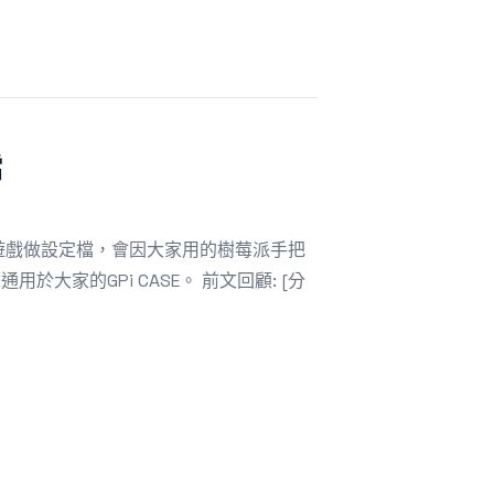
檔
別遊戲做設定檔，會因大家用的樹莓派手把
用於大家的GPi CASE。 前文回顧: [分