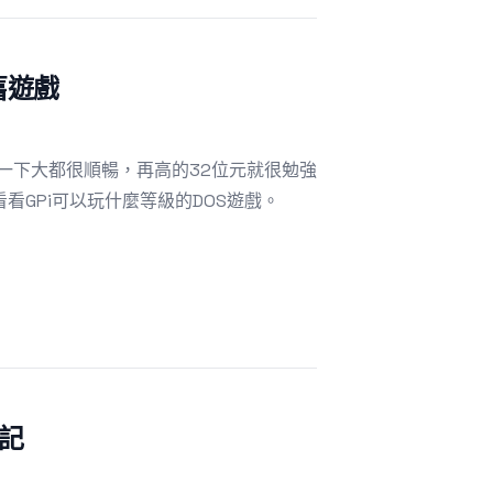
懷舊遊戲
調教一下大都很順暢，再高的32位元就很勉強
看GPi可以玩什麼等級的DOS遊戲。
筆記