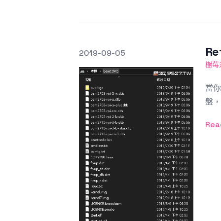
R
發文於
2019-09-05
Featured Image
樹莓
當你
盤，
Rea