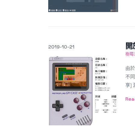
開
發文於
2019-10-21
Featured Image
樹莓
由於
不同
享] 
Rea