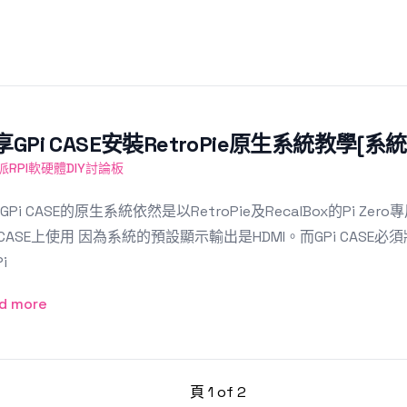
享GPi CASE安裝RetroPie原生系統教學[系
派RPI軟硬體DIY討論板
GPi CASE的原生系統依然是以RetroPie及RecalBox的Pi
i CASE上使用 因為系統的預設顯示輸出是HDMI。而GPi CASE
i
d more
頁 1 of 2