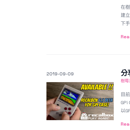
在樹
建立
下手
Rea
分
發文於
2019-09-09
Featured Image
樹莓
目前
GP
以GP
Rea