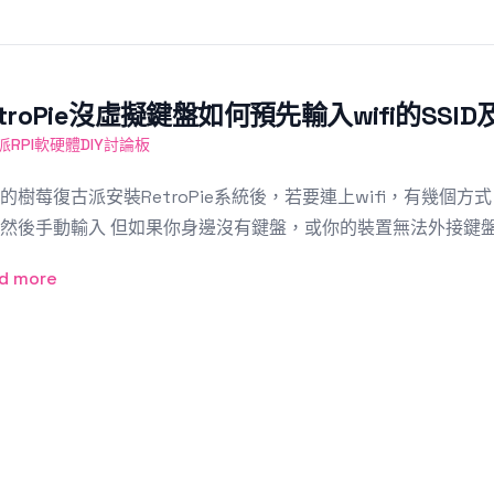
etroPie沒虛擬鍵盤如何預先輸入wifi的SSI
派RPI軟硬體DIY討論板
的樹莓復古派安裝RetroPie系統後，若要連上wifi，有幾個
然後手動輸入 但如果你身邊沒有鍵盤，或你的裝置無法外接鍵盤（
d more