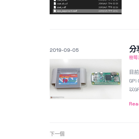
分
發文於
2019-09-05
Featured Image
樹莓
目前
GP
以GP
Rea
下一個