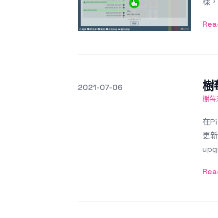
樣，
Rea
樹莓
發文於
2021-07-06
Featured Image
樹莓
在P
更新
upgr
Rea