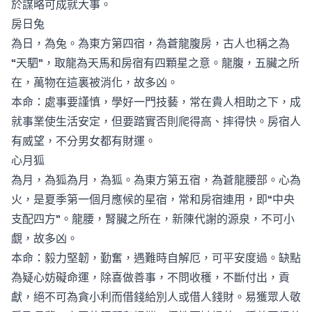
於謀略可成就大事。
房日兔
為日，為兔。為東方第四宿，為蒼龍腹房，古人也稱之為
“天駟”，取龍為天馬和房宿有四顆星之意。龍腹，五臟之所
在，萬物在這裏被消化，故多凶。
本命：處事要謹慎，學好一門技藝，常在貴人相助之下，成
就事業使生活安定，但要踏實否則爬得高、摔得快。房宿人
有威望，不分男女都有財運。
心月狐
為月，為狐為月，為狐。為東方第五宿，為蒼龍腰部。心為
火，是夏季第一個月應候的星宿，常和房宿連用，即“中央
支配四方”。龍腰，腎臟之所在，新陳代謝的源泉，不可小
覷，故多凶。
本命：毅力堅韌，勤奮，遇難時自解厄，可平安度過。缺點
為疑心妨礙命運，除喜做善事，不問收穫，不斷付出，貢
獻，絕不可為貪小利而借錢給別人或借人錢財。易獲眾人敬