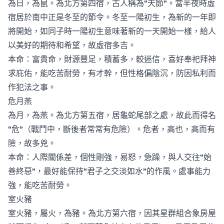
為日，為鼠。為北方第四宿，古人稱為“天節”。當半夜時虛
宿居於南中正是冬至的節令。冬至一陽初生，為新的一年即
將開始，如同子時一陽初生意味著新的一天開始一樣，給人
以美好的期待和希望，故虛宿多吉。
本命：富貴命，財源豐足，積蓄多，較迷信，喜好奉祀拜神
求庇佑，能吃苦耐勞，有才幹，但性格偏陰沉，防因私利而
作犯法之事。
危月燕
為月，為燕。為北方第五宿，居龜蛇尾部之處，故此而得名
“危”（戰鬥中，斷後者常常有危險）。危者，高也，高而有
險，故多兇。
本命：人際關係差，個性剛強，易怒，急躁，與人交往“始
善終惡”，最好能保持“君子之交淡如水”的作風。處事能力
強，能吃苦耐勞。
室火豬
室火豬，屬火，為豬。為北方第六宿，因其星群組合象房屋