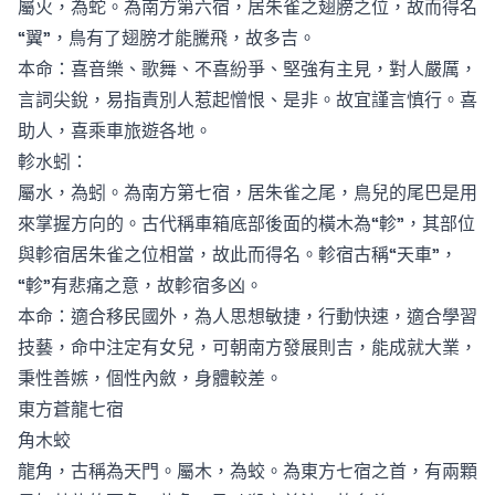
屬火，為蛇。為南方第六宿，居朱雀之翅膀之位，故而得名
“翼”，鳥有了翅膀才能騰飛，故多吉。
本命：喜音樂、歌舞、不喜紛爭、堅強有主見，對人嚴厲，
言詞尖銳，易指責別人惹起憎恨、是非。故宜謹言慎行。喜
助人，喜乘車旅遊各地。
軫水蚓：
屬水，為蚓。為南方第七宿，居朱雀之尾，鳥兒的尾巴是用
來掌握方向的。古代稱車箱底部後面的橫木為“軫”，其部位
與軫宿居朱雀之位相當，故此而得名。軫宿古稱“天車”，
“軫”有悲痛之意，故軫宿多凶。
本命：適合移民國外，為人思想敏捷，行動快速，適合學習
技藝，命中注定有女兒，可朝南方發展則吉，能成就大業，
秉性善嫉，個性內斂，身體較差。
東方蒼龍七宿
角木蛟
龍角，古稱為天門。屬木，為蛟。為東方七宿之首，有兩顆