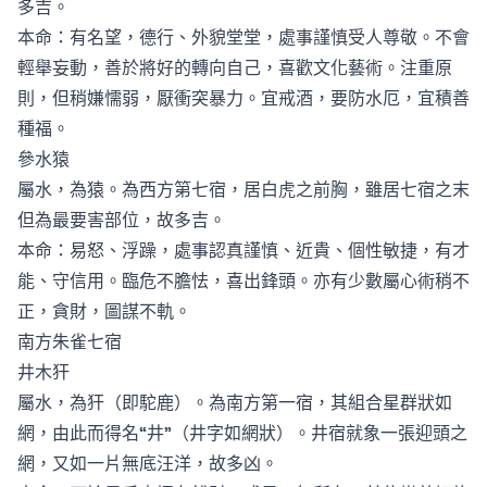
多吉。
本命：有名望，德行、外貌堂堂，處事謹慎受人尊敬。不會
輕舉妄動，善於將好的轉向自己，喜歡文化藝術。注重原
則，但稍嫌懦弱，厭衝突暴力。宜戒酒，要防水厄，宜積善
種福。
參水猿
屬水，為猿。為西方第七宿，居白虎之前胸，雖居七宿之末
但為最要害部位，故多吉。
本命：易怒、浮躁，處事認真謹慎、近貴、個性敏捷，有才
能、守信用。臨危不膽怯，喜出鋒頭。亦有少數屬心術稍不
正，貪財，圖謀不軌。
南方朱雀七宿
井木犴
屬水，為犴（即駝鹿）。為南方第一宿，其組合星群狀如
網，由此而得名“井”（井字如網狀）。井宿就象一張迎頭之
網，又如一片無底汪洋，故多凶。