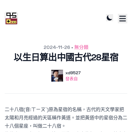
發文於
2024-11-26
•
無分類
以生日算出中國古代28星宿
作者
使用者
xd9527
發表自
發表自
二十八宿(音:ㄒㄧㄡˋ)原為星宿的名稱，古代的天文學家把
太陽和月亮經過的天區稱作黃道。並把黃道中的星宿分為二
十八個星座，叫做二十八宿。