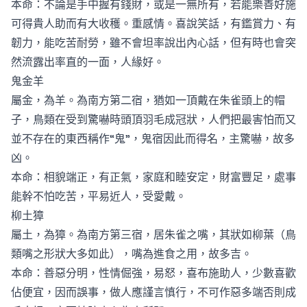
本命：不論是手中握有錢財，或是一無所有，若能樂善好施
可得貴人助而有大收穫。重感情。喜說笑話，有鑑賞力、有
韌力，能吃苦耐勞，雖不會坦率說出內心話，但有時也會突
然流露出率直的一面，人緣好。
鬼金羊
屬金，為羊。為南方第二宿，猶如一頂戴在朱雀頭上的帽
子，鳥類在受到驚嚇時頭頂羽毛成冠狀，人們把最害怕而又
並不存在的東西稱作“鬼”，鬼宿因此而得名，主驚嚇，故多
凶。
本命：相貌端正，有正氣，家庭和睦安定，財富豐足，處事
能幹不怕吃苦，平易近人，受愛戴。
柳土獐
屬土，為獐。為南方第三宿，居朱雀之嘴，其狀如柳葉（鳥
類嘴之形狀大多如此），嘴為進食之用，故多吉。
本命：善惡分明，性情倔強，易怒，喜布施助人，少數喜歡
佔便宜，因而誤事，做人應謹言慎行，不可作惡多端否則成