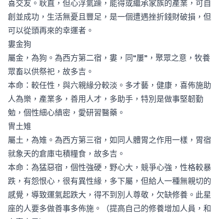
喜交友。耿直，但心浮氣躁，能得或繼承家族的產業，可自
創並成功，生活無憂且豐足，是一個遭遇挫折錢財破損，但
可以從頭再來的幸運者。
婁金狗
屬金，為狗。為西方第二宿，婁，同“屢”，聚眾之意，牧養
眾畜以供祭祀，故多吉。
本命：較任性，與六親緣分較淡。多才藝，健康，喜佈施助
人為樂，產業多，善用人才，多助手，特別是做事堅韌勤
勉，個性細心縝密，愛研習醫藥。
冑土雉
屬土，為雉。為西方第三宿，如同人體胃之作用一樣，胃宿
就象天的倉庫屯積糧食，故多吉。
本命：為猛惡宿，個性強硬，野心大，競爭心強，性格較暴
跌，有怨恨心，很有異性緣，多下屬，但給人一種無親切的
感覺，導致運氣起跌大，得不到別人尊敬，欠缺修養。此星
座的人要多做善事多佈施。（提高自己的修養增加人員，和