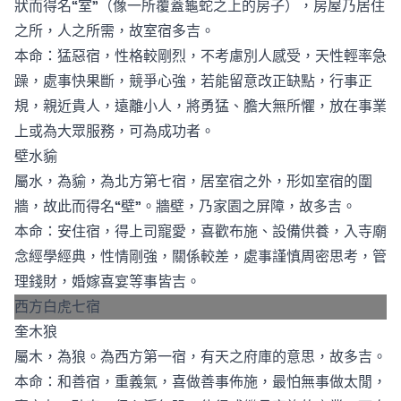
狀而得名“室”（像一所覆蓋龜蛇之上的房子），房屋乃居住
之所，人之所需，故室宿多吉。
本命：猛惡宿，性格較剛烈，不考慮別人感受，天性輕率急
躁，處事快果斷，競爭心強，若能留意改正缺點，行事正
規，親近貴人，遠離小人，將勇猛、膽大無所懼，放在事業
上或為大眾服務，可為成功者。
壁水貐
屬水，為貐，為北方第七宿，居室宿之外，形如室宿的圍
牆，故此而得名“壁”。牆壁，乃家園之屏障，故多吉。
本命：安住宿，得上司寵愛，喜歡布施、設備供養，入寺廟
念經學經典，性情剛強，關係較差，處事謹慎周密思考，管
理錢財，婚嫁喜宴等事皆吉。
西方白虎七宿
奎木狼
屬木，為狼。為西方第一宿，有天之府庫的意思，故多吉。
本命：和善宿，重義氣，喜做善事佈施，最怕無事做太閒，