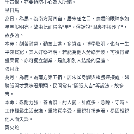
千古恨，亦要慎防小心為人所騙。
星日馬
為日，為馬。為南方第四宿，居朱雀之目，鳥類的眼睛多如
星星般明亮，故由此而得名“星”。俗話說“眼裏不揉沙子”，
故多凶。
本命：刻苦耐勞，勤奮上進，多資產，博學聰明。也有一生
平淡貧窮，其人好祭神明，若能為他人勞碌奔波，可獲得豐
盛果實。亦可獨立創業，是能和別人結緣的星座。
張月鹿
為月，為鹿。為南方第五宿，居朱雀身體與翅膀連接處，翅
膀張開才意味著飛翔，民間常有“開張大吉”等說法，故多
吉。
本命：忍耐力強，善言辭，討人愛，計謀多，急躁，守時。
工作輕鬆生活安逸，重物質享受，重視打扮穿著，易因輕視
他人而失誤。
翼火蛇