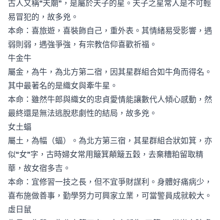
古人又稱“天廟”，是屬於天子的星。天子之星常人是不可輕
易冒犯的，故多兇。
本命：喜旅遊，喜裝飾自己，重外表。其情緒易受影響，遇
弱則弱，遇強爭強，有宗教信仰喜歡祈福。
牛金牛
屬金，為牛，為北方第二宿，因其星群組合如牛角而得名。
其中最著名的是織女與牽牛星。
本命：雖然牛郎與織女的忠貞愛情能讓數代人傾心感動，然
最終還是無法逃脫悲劇性的結局，故多兇。
女土蝠
屬土，為幅（蝠）。為北方第三宿，其星群組合狀如箕，亦
似“女”字，古時婦女常用簸箕顛簸五穀，去棄糟粕留取精
華，故女宿多吉。
本命：宜修習一技之長，但不宜爭財謀利。身體好痛病少，
喜布施做善事，勤學努力可興家立業，可當警員成就較大。
虛日鼠