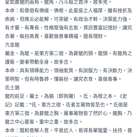
星如蒼龍的兩角。龍角，乃斗殺之首沖，故多兇。
本命：和善宿有佛緣、佛根。此星座之人福厚，雖有挫折及
疾病，但逢災必能解，可突破。有政治才幹，決策能力強，
有才藝、有專長，性格堅強有志氣，資訊豐富記憶好，講究
衣著，裝扮高貴，喜歡做善事積福，擅長理財。
亢金龍
屬金，為龍。是東方第二宿，為蒼龍的頸。龍頸，有龍角之
護衛，變者帶動全身，故多吉。
本命：具有領導能力、領袖氣質，有說服力，有決斷力，決
策明智，但有時魯莽，懂裝扮，講究衣食，喜做善事。
氐土貉
龍的前足，屬土，為貉（即狗獾）。氐，為根之本。《史
記》記載：“氐，東方之宿，氐者言萬物皆至也。” 氐宿是
東方第三宿，為蒼龍之胸，萬事萬物皆了然於心。龍胸，乃
龍之中心要害，重中之重，故多吉。
本命：隨和善解人意，平易近人，易得長輩寵愛、扶持，善