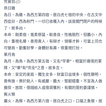
充實自己）
昂日雞
為日，為雞。為西方第四宿，居白虎七宿的中央，在古文中
西從卯，西為秋門，一切已收穫入內，該是關門閉戶的時候
了，故多凶。
本命：剛柔宿，寬柔慈猛，較善良，性格剛烈，但膽小，內
向。重視名譽，善用貴人，有辯才，領導才幹，可當上司也
可營商。勤奮好學，身體好長壽，很重視打扮。
畢月鳥
為月，為鳥。為西方第五宿，又名“罕車”，相當於邊境的軍
隊，又“畢”有“完全”之意，故多吉。
本命：安定的家庭，獨生女多，財富日益增多，個性聰明，
善佈施，樂於助人，有威嚴、膽大、堅韌穩重。不宜為人做
擔保，放款，借錢給人或借貸獲利，有關的簽約要謹慎。
觜火猴
屬火，為猴。為西方第六宿，居白虎之口，口福之象徵，故