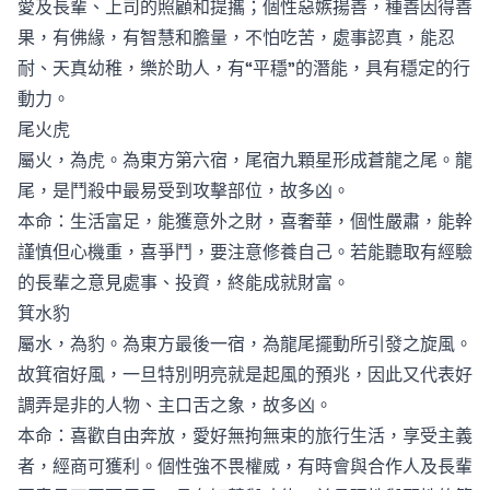
愛及長輩、上司的照顧和提攜；個性惡嫉揚善，種善因得善
果，有佛緣，有智慧和膽量，不怕吃苦，處事認真，能忍
耐、天真幼稚，樂於助人，有“平穩”的潛能，具有穩定的行
動力。
尾火虎
屬火，為虎。為東方第六宿，尾宿九顆星形成蒼龍之尾。龍
尾，是鬥殺中最易受到攻擊部位，故多凶。
本命：生活富足，能獲意外之財，喜奢華，個性嚴肅，能幹
謹慎但心機重，喜爭鬥，要注意修養自己。若能聽取有經驗
的長輩之意見處事、投資，終能成就財富。
箕水豹
屬水，為豹。為東方最後一宿，為龍尾擺動所引發之旋風。
故箕宿好風，一旦特別明亮就是起風的預兆，因此又代表好
調弄是非的人物、主口舌之象，故多凶。
本命：喜歡自由奔放，愛好無拘無束的旅行生活，享受主義
者，經商可獲利。個性強不畏權威，有時會與合作人及長輩