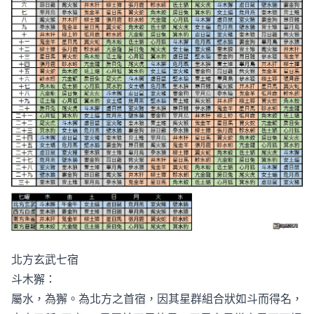
北方玄武七宿
斗木獬：
屬水，為獬。為北方之首宿，因其星群組合狀如斗而得名，