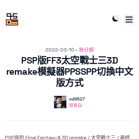
發文於
2022-03-10
•
無分類
PSP版FF3太空戰士三3D
remake模擬器PPSSPP切換中文
版方式
作者
使用者
xd9527
發表自
發表自
PSP版的 Final Fantasy III 3D remake / 太空戰士三 / 最終