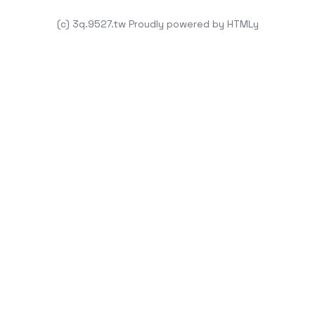
(c) 3q.9527.tw
Proudly powered by
HTMLy