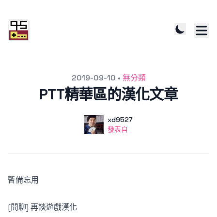
發文於
2019-09-10
•
無分類
PTT精華區的漢化文章
作者
使用者
xd9527
發表自
發表自
暫備忘用
[閒聊] 再談遊戲漢化