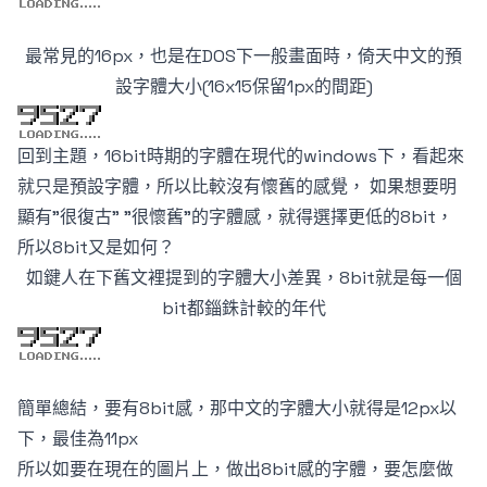
最常見的16px，也是在DOS下一般畫面時，倚天中文的預
設字體大小(16x15保留1px的間距)
回到主題，16bit時期的字體在現代的windows下，看起來
就只是預設字體，所以比較沒有懷舊的感覺， 如果想要明
顯有"很復古" "很懷舊"的字體感，就得選擇更低的8bit，
所以8bit又是如何？
如鍵人在下
舊文裡提到的字體大小差異，8bit就是每一個
bit都錙銖計較的年代
簡單總結，要有8bit感，那中文的字體大小就得是12px以
下，最佳為11px
所以如要在現在的圖片上，做出8bit感的字體，要怎麼做