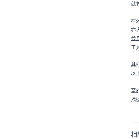
就
在2
亦大
並
工
其
以
至於
找機
相