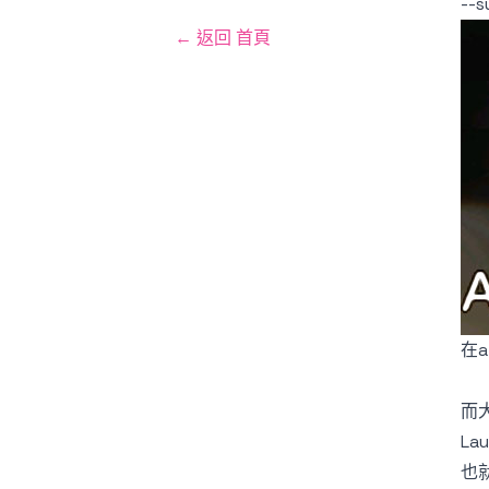
--
← 返回 首頁
在a
而大
La
也就