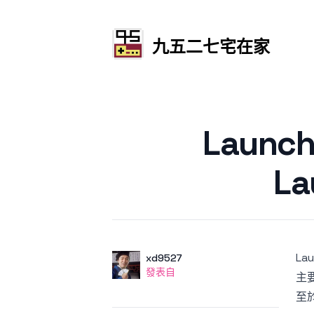
九五二七宅在家
發文於
Launc
L
La
作者
使用者
xd9527
發表自
發表自
主
至