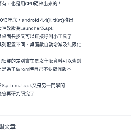
算有，也是用CPU硬幹出來的！
013年底，android 4.4(KitKat)推出
幅改版為Launcher3.apk
且桌面長按又可以直接呼叫小工具了
具列配置不同，桌面數自動增減及無限化
他細部的差別實在是沒什麼資料可以查到
上是為了做rom時自己不要搞混版本
SystemUI.apk又是另一門學問
會再研究研究了...
關文章