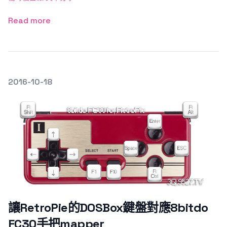
Read more
發文於
2016-10-18
Featured Image
讓RetroPie的DOSBox鍵盤對應8bitdo
FC30手把mapper