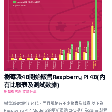
樹莓派4B開始販售Raspberry Pi 4B(內
有比較表及測試數據)
樹莓復古派 文章分享
樹莓派突然推出4代，而且規格有不少驚喜及誠意 以下為
Raspberry Pi 4 Model B的更新重點 CPU提升為28nm製程