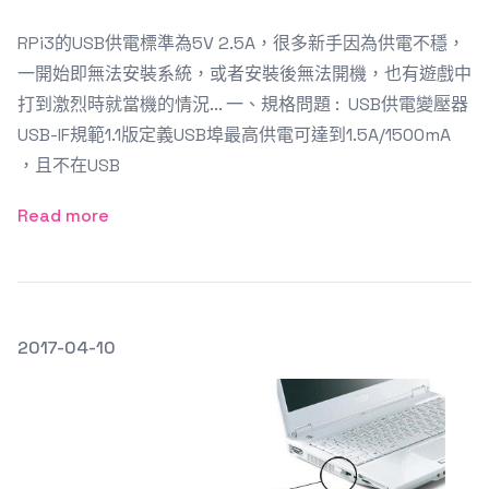
RPi3的USB供電標準為5V 2.5A，很多新手因為供電不穩，
一開始即無法安裝系統，或者安裝後無法開機，也有遊戲中
打到激烈時就當機的情況... 一、規格問題 : USB供電變壓器
USB-IF規範1.1版定義USB埠最高供電可達到1.5A/1500mA
，且不在USB
Read more
發文於
2017-04-10
Featured Image