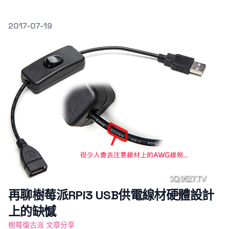
發文於
2017-07-19
Featured Image
再聊樹莓派RPi3 USB供電線材硬體設計
上的缺憾
樹莓復古派 文章分享