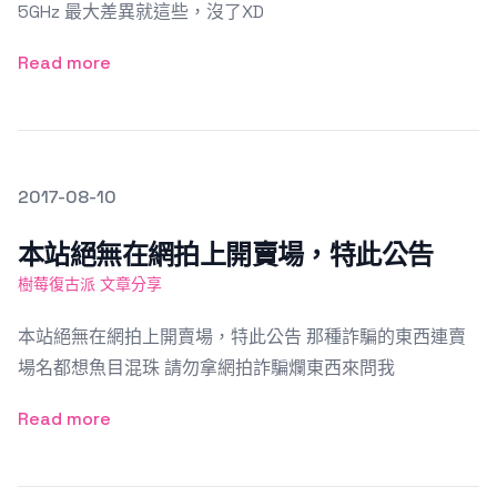
5GHz 最大差異就這些，沒了XD
Read more
發文於
2017-08-10
Featured Image
本站絕無在網拍上開賣場，特此公告
樹莓復古派 文章分享
本站絕無在網拍上開賣場，特此公告 那種詐騙的東西連賣
場名都想魚目混珠 請勿拿網拍詐騙爛東西來問我
Read more