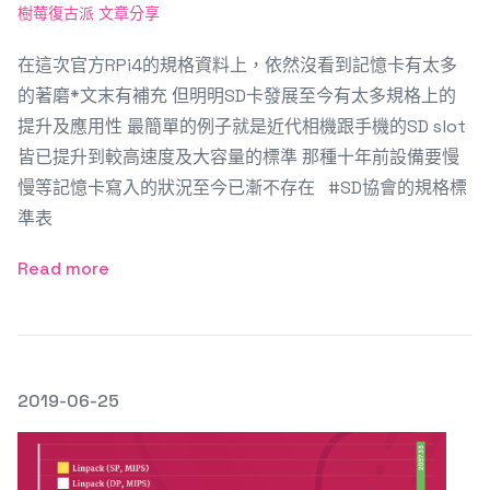
樹莓復古派 文章分享
在這次官方RPi4的規格資料上，依然沒看到記憶卡有太多
的著磨*文末有補充 但明明SD卡發展至今有太多規格上的
提升及應用性 最簡單的例子就是近代相機跟手機的SD slot
皆已提升到較高速度及大容量的標準 那種十年前設備要慢
慢等記憶卡寫入的狀況至今已漸不存在 #SD協會的規格標
準表
Read more
發文於
2019-06-25
Featured Image