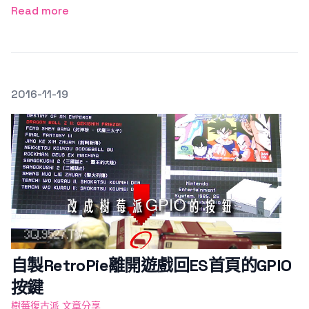
Read more
發文於
2016-11-19
Featured Image
自製RetroPie離開遊戲回ES首頁的GPIO
按鍵
樹莓復古派 文章分享