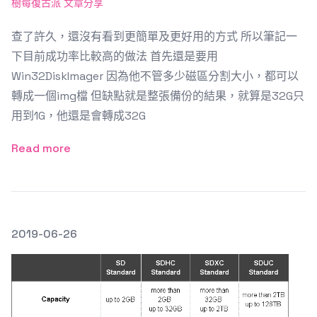
樹莓復古派 文章分享
查了許久，還沒有看到更簡單及更好用的方式 所以筆記一
下目前成功率比較高的做法 首先還是要用
Win32DiskImager 因為他不管多少磁區分割大小，都可以
轉成一個img檔 但缺點就是整張備份的結果，就算是32G只
用到1G，他還是會轉成32G
Read more
發文於
2019-06-26
Featured Image