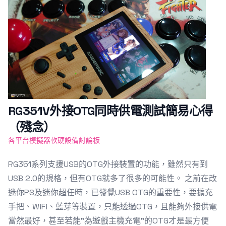
RG351V外接OTG同時供電測試簡易心得
（殘念）
各平台模擬器軟硬設備討論板
RG351系列支援USB的OTG外接裝置的功能，雖然只有到
USB 2.0的規格，但有OTG就多了很多的可能性。 之前在改
迷你PS及迷你超任時，已發覺USB OTG的重要性，要擴充
手把、WiFi、藍芽等裝置，只能透過OTG，且能夠外接供電
當然最好，甚至若能"為遊戲主機充電"的OTG才是最方便