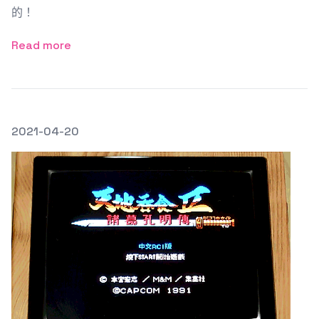
的！
Read more
發文於
2021-04-20
Featured Image