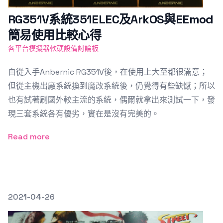
RG351V系統351ELEC及ArkOS與EEmod
簡易使用比較心得
各平台模擬器軟硬設備討論板
自從入手Anbernic RG351V後，在使用上大至都很滿意；
但從主機出廠系統換到魔改系統後，仍覺得有些缺憾；所以
也有試著刷國外較主流的系統，偶爾就拿出來測試一下，發
現三套系統各有優劣，實在是沒有完美的。
Read more
發文於
2021-04-26
Featured Image