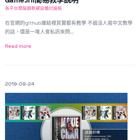
各平台模擬器軟硬設備討論板
在官網的github連結裡其實都有教學 不過沒人寫中文教學
的話，還是一堆人會私訊來問...
Read more
發文於
2019-09-24
Featured Image