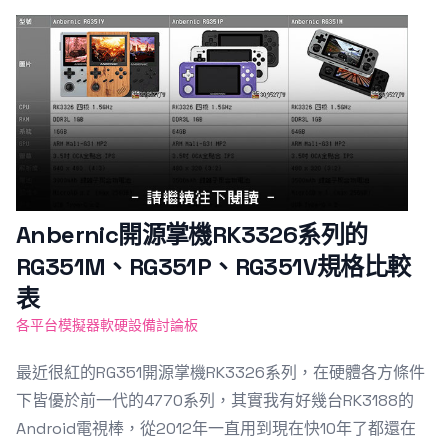
Featured Image
Anbernic開源掌機RK3326系列的
RG351M、RG351P、RG351V規格比較
表
各平台模擬器軟硬設備討論板
最近很紅的RG351開源掌機RK3326系列，在硬體各方條件
下皆優於前一代的4770系列，其實我有好幾台RK3188的
Android電視棒，從2012年一直用到現在快10年了都還在