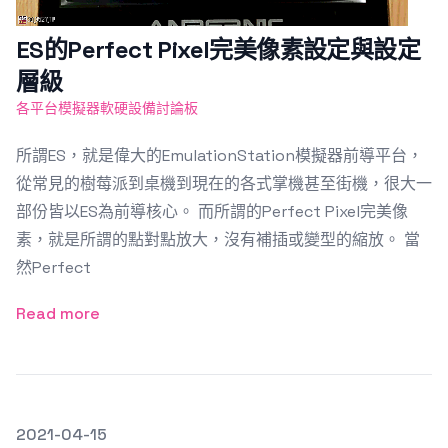
ES的Perfect Pixel完美像素設定與設定
層級
各平台模擬器軟硬設備討論板
所謂ES，就是偉大的EmulationStation模擬器前導平台，
從常見的樹莓派到桌機到現在的各式掌機甚至街機，很大一
部份皆以ES為前導核心。 而所謂的Perfect Pixel完美像
素，就是所謂的點對點放大，沒有補插或變型的縮放。 當
然Perfect
Read more
發文於
2021-04-15