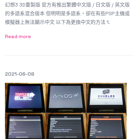
幻想3 3D重製版 官方有推出繁體中文版 / 日文版 / 英文版
的多語系混合版本 但明明是多語系，卻在有些PSP主機或
模擬器上無法顯示中文 以下為更換中文的方法 1.
Read more
發文於
2021-06-08
Featured Image