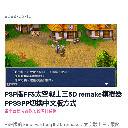
發文於
2022-03-10
Featured Image
PSP版FF3太空戰士三3D remake模擬器
PPSSPP切換中文版方式
各平台模擬器軟硬設備討論板
PSP版的 Final Fantasy III 3D remake / 太空戰士三 / 最終