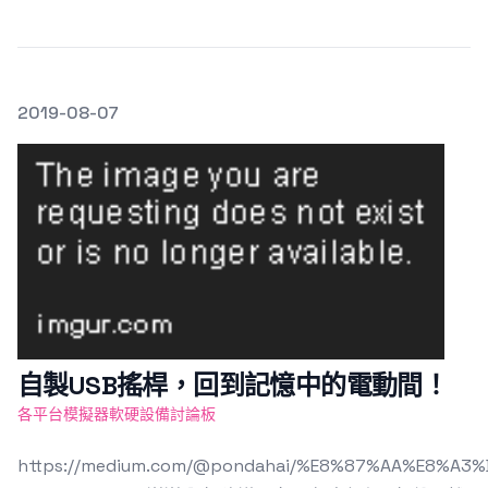
發文於
2019-08-07
Featured Image
自製USB搖桿，回到記憶中的電動間！
各平台模擬器軟硬設備討論板
https://medium.com/@pondahai/%E8%87%AA%E8%A3