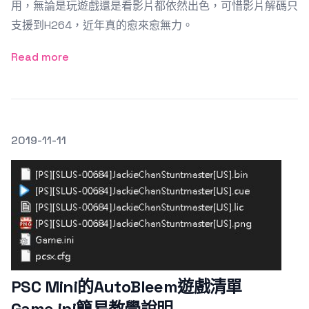
用，無論是玩遊戲還是看影片都依然出色，可惜影片解碼只
支援到H264，近年真的愈來愈無力。
Read more
發文於
2019-11-11
Featured Image
PSC Mini的AutoBleem遊戲清單
Game.ini簡易教學說明