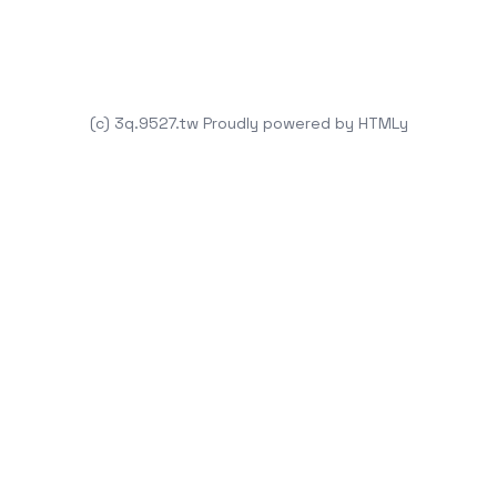
(c) 3q.9527.tw
Proudly powered by
HTMLy