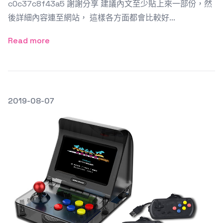
c0c37c8f43a5 謝謝分享 建議內文至少貼上來一部份，然
後詳細內容連至網站， 這樣各方面都會比較好...
Read more
發文於
2019-08-07
Featured Image