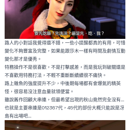
路人的小對話我覺得還不錯，一些小提醒都真的有用，可惜
變化不夠豐富及完整，如果能跟莎木一樣有時間及劇情互動
變化那才是優秀。
特務操作不是很喜歡，不是打擊感差，而是我玩到破關還是
不喜歡用特務打法，不輕不重斷斷續續很不痛快。
路上雜魚的強度提升不少，中後期每場都有會爆氣的精英
怪，很容易沒注意血量就領便當。
雖說舊作回顧大串連，但最希望出現的秋山竟然完全沒有...
也就是主要串連是012367代，45代的部份大概只能說是冴
島有出場吧...