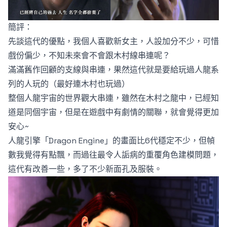
簡評：
先談這代的優點，我個人喜歡新女主，人設加分不少，可惜
戲份偏少，不知未來會不會跟木村線串連呢？
滿滿舊作回顧的支線與串連，果然這代就是要給玩過人龍系
列的人玩的（最好連木村也玩過）
整個人龍宇宙的世界觀大串連，雖然在木村之龍中，已經知
道是同個宇宙，但是在遊戲中有劇情的關聯，就會覺得更加
安心~
人龍引擎「Dragon Engine」的畫面比6代穩定不少，但幀
數我覺得有點飄，而過往最令人詬病的重覆角色建模問題，
這代有改善一些，多了不少新面孔及服裝。