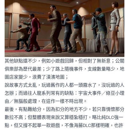
其他缺點還不少，例如小遊戲回歸，但相對了無新意；公關
俱樂部為歷代最差；少了路上隨機事件，支線數量略少，地
圖店家變少，浪費了潢濱地圖；
說故事方式太亂，玩過舊作的人都一頭霧水了，沒玩過的人
怎辦；而過往人龍系列常有的缺點：宇宙大事件／綠豆小理
由／無腦般處理，在這作一樣不時出現。
最後，有點難給分，因為扣分的地方不少，若只靠情懷那分
數拉不高；但整體表現來說又算穩紮穩打，略比純DLC強一
點，但又撐不起單一款遊戲，不像海藤DLC那樣明確，也許