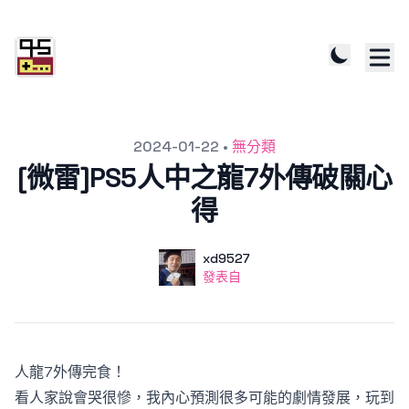
發文於
2024-01-22
•
無分類
[微雷]PS5人中之龍7外傳破關心
得
作者
使用者
xd9527
發表自
發表自
人龍7外傳完食！
看人家說會哭很慘，我內心預測很多可能的劇情發展，玩到