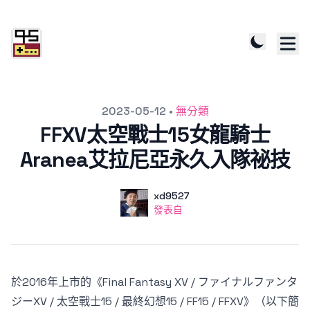
發文於
2023-05-12
•
無分類
FFXV太空戰士15女龍騎士
Aranea艾拉尼亞永久入隊祕技
作者
使用者
xd9527
發表自
發表自
於2016年上市的《Final Fantasy XV / ファイナルファンタ
ジーXV / 太空戰士15 / 最終幻想15 / FF15 / FFXV》（以下簡