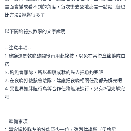
畫面會變成看不到的角度，每次衝去營地都差一點點...但也
比方法2輕鬆很多了
以下開始祕技教學的文字說明
--注意事項--
1. 建議還是乾脆破關後再用此祕技，以免在某些章節離隊白
搭
2. 釣魚會離隊，所以想解成就的先去把魚釣完吧
3. 在夜晚打使骸會離隊，建議把夜晚相關任務都先解完吧
4. 異世界如胖陸行鳥等合作任務無法進行，只有2個先解完
吧
--準備事項--
1. 學會操控隊友的技能至少一位，強烈建議選（伊格尼