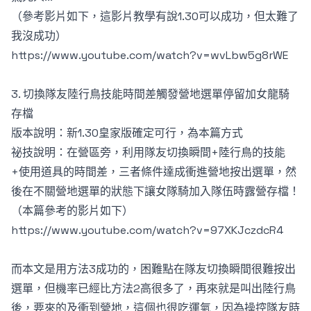
（參考影片如下，這影片教學有說1.30可以成功，但太難了
我沒成功）
https://www.youtube.com/watch?v=wvLbw5g8rWE
3. 切換隊友陸行鳥技能時間差觸發營地選單停留加女龍騎
存檔
版本說明：新1.30皇家版確定可行，為本篇方式
祕技說明：在營區旁，利用隊友切換瞬間+陸行鳥的技能
+使用道具的時間差，三者條件達成衝進營地按出選單，然
後在不關營地選單的狀態下讓女隊騎加入隊伍時露營存檔！
（本篇參考的影片如下）
https://www.youtube.com/watch?v=97XKJczdcR4
而本文是用方法3成功的，困難點在隊友切換瞬間很難按出
選單，但機率已經比方法2高很多了，再來就是叫出陸行鳥
後，要來的及衝到營地，這個也很吃運氣，因為操控隊友時