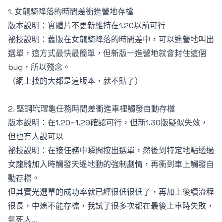
1. 女龍騎降落的時間差衝進營地存檔
版本說明：實體片不更新維持在1.20以前可行
祕技說明：舊版在女龍騎降落的時間差中，可以進營地叫出
選單，這方式最快最簡單，但新版一進營地就會封住這個
bug，所以殘念。
（網上找的大都是這版本，就不貼了）
2. 堅鋼玳瑁龜任務時間差衝進車裡觸發自動存檔
版本說明：在1.20~1.29確認可行，但新1.30版疑似失效，
但也有人說可以
祕技說明：在接任務中瞬間按出選單，然後到特定地點透過
女龍騎加入時觸發天遙地動的強制劇情，再衝到車上觸發自
動存檔。
但其實光選單的成功率就已經很低很低了，再加上後續流程
很長，中途不能存檔，我試了很多次都在最後上車時失敗，
氣死人...