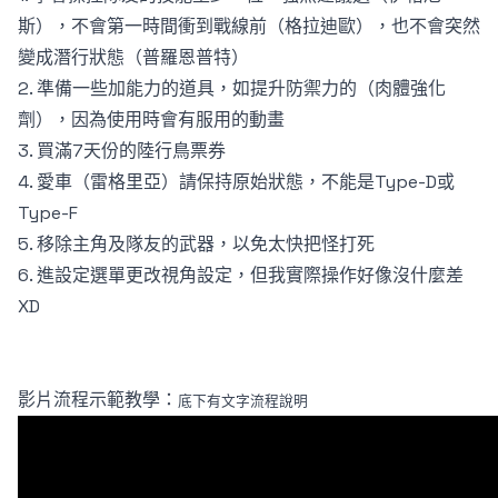
斯），不會第一時間衝到戰線前（格拉迪歐），也不會突然
變成潛行狀態（普羅恩普特）
2. 準備一些加能力的道具，如提升防禦力的（肉體強化
劑），因為使用時會有服用的動畫
3. 買滿7天份的陸行鳥票券
4. 愛車（雷格里亞）請保持原始狀態，不能是Type-D或
Type-F
5. 移除主角及隊友的武器，以免太快把怪打死
6. 進設定選單更改視角設定，但我實際操作好像沒什麼差
XD
影片流程示範教學：
底下有文字流程說明