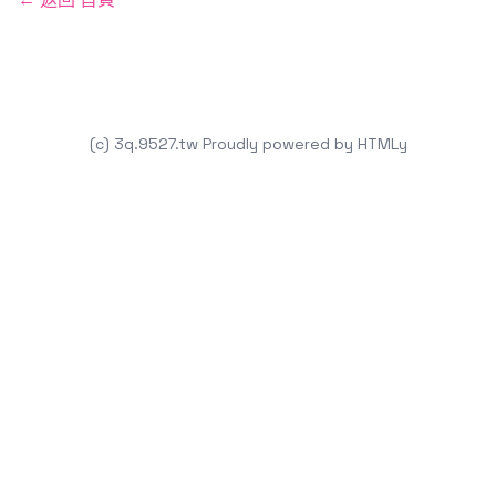
(c) 3q.9527.tw
Proudly powered by
HTMLy