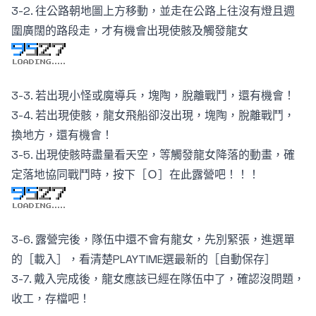
3-2. 往公路朝地圖上方移動，並走在公路上往沒有燈且週
圍廣闊的路段走，才有機會出現使骸及觸發龍女
3-3. 若出現小怪或魔導兵，塊陶，脫離戰鬥，還有機會！
3-4. 若出現使骸，龍女飛船卻沒出現，塊陶，脫離戰鬥，
換地方，還有機會！
3-5. 出現使骸時盡量看天空，等觸發龍女降落的動畫，確
定落地協同戰鬥時，按下［Ｏ］在此露營吧！！！
3-6. 露營完後，隊伍中還不會有龍女，先別緊張，進選單
的［載入］，看清楚PLAYTIME選最新的［自動保存］
3-7. 戴入完成後，龍女應該已經在隊伍中了，確認沒問題，
收工，存檔吧！