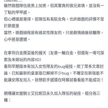
雖然遊戲隊伍是男上加男，但其實真的很兄弟情，並沒有一
丁點的甲甲感，
但心裡還是覺得，若隊伍有長駐女角，也許遊戲的評價不至
於那麼差
當然，遊戲過程是有過女性隊友的，只是劇情過後就離隊，
心中甚是遺憾，
在拿到白金獎盃後的幾天（友善一輪白金，但還有一堆可探
索及未遊玩的內容XD）
看到早期版本有加入女性隊友的bug祕技，爬了眾多文章討
論，已知最新的皇家版已解掉不少bug，不確定在新版能不
能讓女隊友加入，就想趁手感還在時嘗試看看能不能成功！
網傳讓女龍騎士艾拉妮亞永久加入隊伍的祕技，粗分為三
種：