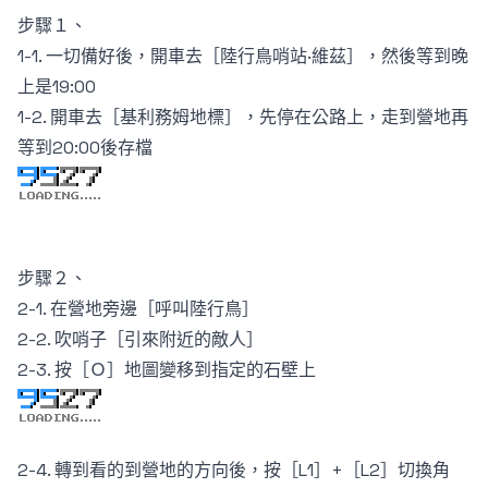
步驟１、
1-1. 一切備好後，開車去［陸行鳥哨站·維茲］，然後等到晚
上是19:00
1-2. 開車去［基利務姆地標］，先停在公路上，走到營地再
等到20:00後存檔
步驟２、
2-1. 在營地旁邊［呼叫陸行鳥］
2-2. 吹哨子［引來附近的敵人］
2-3. 按［Ｏ］地圖變移到指定的石壁上
2-4. 轉到看的到營地的方向後，按［L1］+［L2］切換角