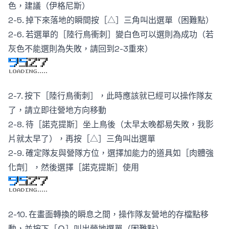
色，建議（伊格尼斯）
2-5. 掉下來落地的瞬間按［△］三角叫出選單（困難點）
2-6. 若選單的［陸行鳥衝刺］變白色可以選則為成功（若
灰色不能選則為失敗，請回到2-3重來）
2-7. 按下［陸行鳥衝刺］，此時應該就已經可以操作隊友
了，請立即往營地方向移動
2-8. 待［諾克提斯］坐上鳥後（太早太晚都易失敗，我影
片就太早了），再按［△］三角叫出選單
2-9. 確定隊友與營隊方位，選擇加能力的道具如［肉體強
化劑］，然後選擇［諾克提斯］使用
2-10. 在畫面轉換的瞬息之間，操作隊友營地的存檔點移
動，並按下［Ｏ］叫出營地選單（困難點）