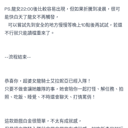
PS.龍女22:00後比較容易出現，但如果折騰到凌晨，很可
能快白天了龍女不再觸發，
可以嘗試先到安全的地方慢慢等晚上10點後再試試，若還
不行就只能讀檔重來了。
--流程結束--
恭喜你，超婆女龍騎士艾拉妮亞已經入隊！
只要不做會讓她離隊的事，她會陪你一起打怪、解任務、拍
照、吃飯、睡覺、不時還會聊天、打情罵俏！
這款遊戲白金很簡單，不太有成就感，