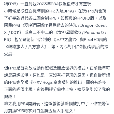
稱FF15）一直到我2023年PS4快退役時才有空玩...
小時候是從紅白機時期的FF3入坑JPRG，在玩FF15前也玩
了好幾款近代各式回合制RPG，如經典的FF10HD版，以及
國民RPG 《勇者鬥惡龍11尋覓逝去的時光 / Dragon Quest
XI / DQ11》 或高二不中二的 《女神異聞錄5 / Persona 5 /
P5》 甚至是創新回合制的 《人中之龍7》 與Pixel HD風的
《歧路旅人 / 八方旅人》...等，內心對回合制仍有高度的接
受度...
但FF15是首次改成動作遊戲及開放世界的模式，在前幾年可
說是惡評如潮，這也是一直沒有打算玩的原因，但自從所謂
的FF15完全版《FFXV Royal皇家版》的推出，開始有許多
正面的評價出現，愈後期評分愈往上拉，這反倒引起了我的
興趣！
總之我用PS4開局玩，進遊戲後就整個被打中了，也在幾個
月前換PS5時拿到白金獎盃及入手龍女！