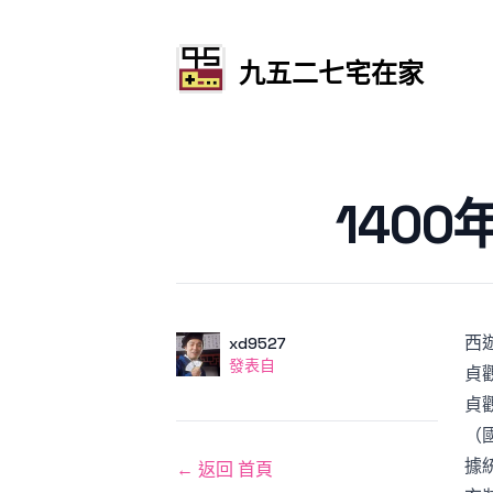
九五二七宅在家
發文於
140
西
作者
使用者
xd9527
發表自
發表自
貞
貞
（
據
← 返回 首頁