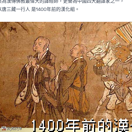
奘為漢傳佛教最偉大的譯經師，更譽為中國四大翻譯家之一，
以唐三藏一行人 是1400年前的漢化組。