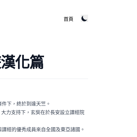
首頁
遊漢化篇
條件下，終於到達天竺。
）大力支持下，玄奘在於長安設立譯經院
與譯經的優秀成員來自全國及東亞諸國。