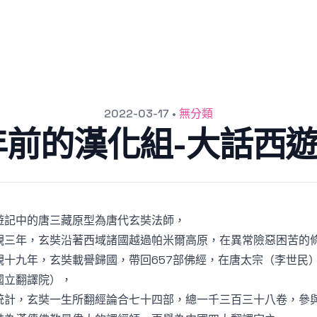
2022-03-17
•
無分類
0年前的漢化組-大話西
遊記中的唐三藏原型為唐代玄奘法師，
觀三年，玄奘沿著西域諸國越過帕米爾高原，在異常險惡困苦的
觀十九年，玄奘載譽歸國，帶回657部佛經，在唐太宗（李世民
國立翻譯院），
統計，玄奘一生所翻經論合七十四部，總一千三百三十八卷，參