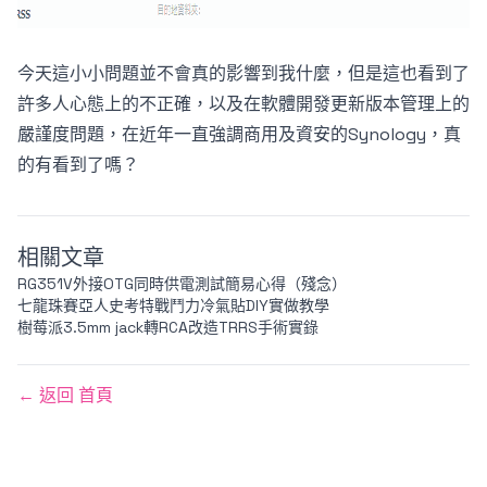
今天這小小問題並不會真的影響到我什麼，但是這也看到了
許多人心態上的不正確，以及在軟體開發更新版本管理上的
嚴謹度問題，在近年一直強調商用及資安的Synology，真
的有看到了嗎？
相關文章
RG351V外接OTG同時供電測試簡易心得（殘念）
七龍珠賽亞人史考特戰鬥力冷氣貼DIY實做教學
樹莓派3.5mm jack轉RCA改造TRRS手術實錄
← 返回 首頁