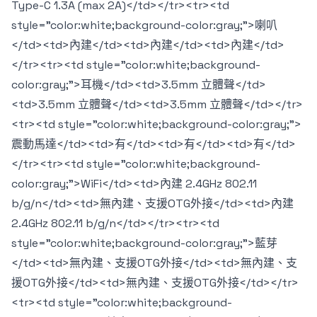
Type-C 1.3A (max 2A)</td></tr><tr><td
style="color:white;background-color:gray;">喇叭
</td><td>內建</td><td>內建</td><td>內建</td>
</tr><tr><td style="color:white;background-
color:gray;">耳機</td><td>3.5mm 立體聲</td>
<td>3.5mm 立體聲</td><td>3.5mm 立體聲</td></tr>
<tr><td style="color:white;background-color:gray;">
震動馬達</td><td>有</td><td>有</td><td>有</td>
</tr><tr><td style="color:white;background-
color:gray;">WiFi</td><td>內建 2.4GHz 802.11
b/g/n</td><td>無內建、支援OTG外接</td><td>內建
2.4GHz 802.11 b/g/n</td></tr><tr><td
style="color:white;background-color:gray;">藍芽
</td><td>無內建、支援OTG外接</td><td>無內建、支
援OTG外接</td><td>無內建、支援OTG外接</td></tr>
<tr><td style="color:white;background-