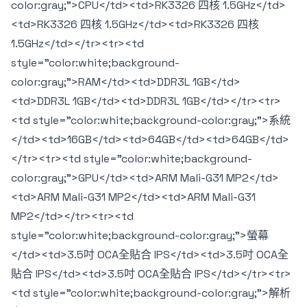
color:gray;">CPU</td><td>RK3326 四核 1.5GHz</td>
<td>RK3326 四核 1.5GHz</td><td>RK3326 四核
1.5GHz</td></tr><tr><td
style="color:white;background-
color:gray;">RAM</td><td>DDR3L 1GB</td>
<td>DDR3L 1GB</td><td>DDR3L 1GB</td></tr><tr>
<td style="color:white;background-color:gray;">系統
</td><td>16GB</td><td>64GB</td><td>64GB</td>
</tr><tr><td style="color:white;background-
color:gray;">GPU</td><td>ARM Mali-G31 MP2</td>
<td>ARM Mali-G31 MP2</td><td>ARM Mali-G31
MP2</td></tr><tr><td
style="color:white;background-color:gray;">螢幕
</td><td>3.5吋 OCA全貼合 IPS</td><td>3.5吋 OCA全
貼合 IPS</td><td>3.5吋 OCA全貼合 IPS</td></tr><tr>
<td style="color:white;background-color:gray;">解析