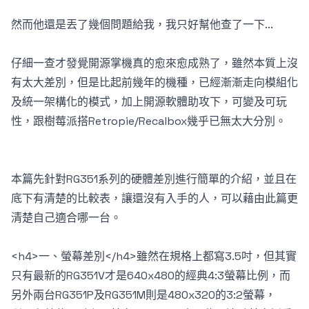
然而他還是丟了幾個問題給我，我只好幫他查了一下...
仔細一查才發覺開源掌機真的愈來愈成熟了，雖然本質上沒
有太大差別，但是比起前幾年的機種，已經漸漸走向模組化
及統一架構化的模式，加上開源軟體助攻下，可變及可玩
性，跟樹莓派搭Retropie/Recalbox幾乎已無太大分別。
本篇先針對RG351系列的硬體差別進行簡單的介紹，並且在
底下有清楚的比較表，讓還沒有入手的人，可以藉由此篇更
清楚自己適合哪一台。
<h4>一、螢幕差別</h4>雖然在規格上都寫3.5吋，但其實
只有最新的RG351V才是640x480的經典4:3螢幕比例，而
另外兩台RG351P及RG351M則是480x320的3:2螢幕，