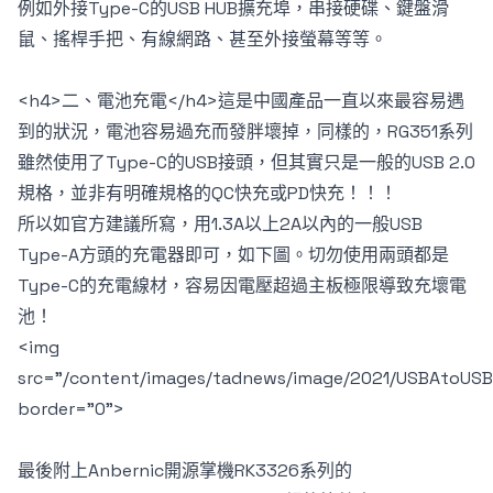
例如外接Type-C的USB HUB擴充埠，串接硬碟、鍵盤滑
鼠、搖桿手把、有線網路、甚至外接螢幕等等。
<h4>二、電池充電</h4>這是中國產品一直以來最容易遇
到的狀況，電池容易過充而發胖壞掉，同樣的，RG351系列
雖然使用了Type-C的USB接頭，但其實只是一般的USB 2.0
規格，並非有明確規格的QC快充或PD快充！！！
所以如官方建議所寫，用1.3A以上2A以內的一般USB
Type-A方頭的充電器即可，如下圖。切勿使用兩頭都是
Type-C的充電線材，容易因電壓超過主板極限導致充壞電
池！
<img
src="/content/images/tadnews/image/2021/USBAtoUSB
border="0">
最後附上Anbernic開源掌機RK3326系列的