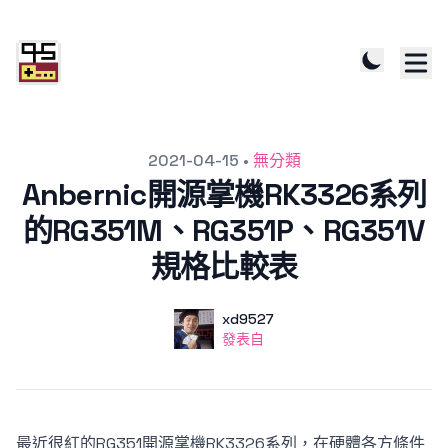
發文於
2021-04-15
•
無分類
Anbernic開源掌機RK3326系列
的RG351M、RG351P、RG351V
規格比較表
作者
使用者
xd9527
發表自
發表自
最近很紅的RG351開源掌機RK3326系列，在硬體各方條件