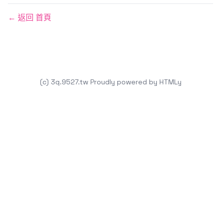
← 返回 首頁
(c) 3q.9527.tw
Proudly powered by
HTMLy