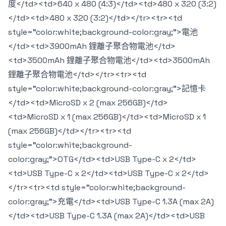
度</td><td>640 x 480 (4:3)</td><td>480 x 320 (3:2)
</td><td>480 x 320 (3:2)</td></tr><tr><td
style="color:white;background-color:gray;">電池
</td><td>3900mAh 鋰離子聚合物電池</td>
<td>3500mAh 鋰離子聚合物電池</td><td>3500mAh
鋰離子聚合物電池</td></tr><tr><td
style="color:white;background-color:gray;">記憶卡
</td><td>MicroSD x 2 (max 256GB)</td>
<td>MicroSD x 1 (max 256GB)</td><td>MicroSD x 1
(max 256GB)</td></tr><tr><td
style="color:white;background-
color:gray;">OTG</td><td>USB Type-C x 2</td>
<td>USB Type-C x 2</td><td>USB Type-C x 2</td>
</tr><tr><td style="color:white;background-
color:gray;">充電</td><td>USB Type-C 1.3A (max 2A)
</td><td>USB Type-C 1.3A (max 2A)</td><td>USB