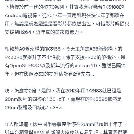
下皆優於前一代的4770系列，其實我有好幾台RK3188的
Android電視棒，從2012年一直用到現在快10年了都還在
用，無論是玩遊戲還是看影片都依然出色，可惜影片解碼只
支援到H264，近年真的愈來愈無力。
相較於A9舊架構的RK3188，今天主角是A35新架構下的
RK3326就提升了不少性能，除了支援H265的解碼外，還
有OpenGL ES3.2以及近年流行的Vulkan 1.0，雖然已隔10
年，但在影像及3D的提升估計有2倍左右...
咦，怎麼才2倍？是的，我在2012年用RK3188就已經是
28nm製程的四核心1.6GHz了，而現在的RK3326依然是
28nm製程及四核心1.5GHz...
IT人都知道，因中國半導體產業停在28nm已超過十年了，
近年台積電與ASML的新聞大家應該有看到吧，其實我們眼