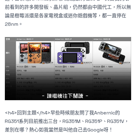
前看到的許多開發板、晶片組，仍然都由中國代工，所以無
論是樹莓派還是各家電視盒或迷你遊戲機等，都一直停在
28nm。
<h4>回到主題</h4>早些時候朋友問了我Anbernic的
RG351系列目前推出三台，RG351M、RG351P、RG351V，
差別在哪？熱心如我當然是叫他自己去Google呀！