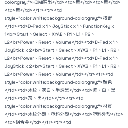
color:gray;">HDMI輸出</td><td>無</td><td>無</td>
<td>無</td></tr><tr><td
style="color:white;background-color:gray;">按鍵
</td><td>D-Pad x 1、JoyStick x 1、FunctionKey x
1<br>Start、Select、XYAB、R1、L1、R2、
L2<br>Power、Reset、Volume</td><td>D-Pad x 1、
JoyStick x 2<br>Start、Select、XYAB、R1、L1、R2、
L2<br>Power、Reset、Volume</td><td>D-Pad x 1、
JoyStick x 2<br>Start、Select、XYAB、R1、L1、R2、
L2<br>Power、Reset、Volume</td></tr><tr><td
style="color:white;background-color:gray;">顏色
</td><td>木紋、灰白、半透黑</td><td>紫、白、黑
</td><td>灰、黑</td></tr><tr><td
style="color:white;background-color:gray;">材質
</td><td>木紋外殼、塑料外殼</td><td>塑料外殼</td>
<td>鋁合金</td></tr><tr><td