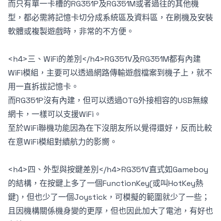
而只有單一卡槽的RG351P及RG351M或者過往的其他機
型，都必需將記憶卡切分成系統區及資料區，在刷機及安裝
軟體或複製遊戲時，非常的不方便。
<h4>三、WiFi的差別</h4>RG351V及RG351M都有內建
WiFi模組，主要可以透過網路傳輸遊戲檔案到機子上，就不
用一直拆拔記憶卡。
而RG351P沒有內建，但可以透過OTG外接相容的USB無線
網卡，一樣可以支援WiFi。
至於WiFi聯機功能因為在下沒朋友所以覺得還好，反而比較
在意WiFi模組對續航力的影嚮。
<h4>四、外型與按鍵差別</h4>RG351V直式如Gameboy
的結構，在按鍵上多了一個FunctionKey(或叫HotKey熱
鍵)，但也少了一個Joystick，可模擬的範圍就少了一些；
且因機構關係機身變的更厚，但也因此加大了電池，有好也