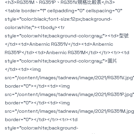
<h3>RG351M、RG351P、RG351V規格比較表</h3>
<table border="1" cellpadding="0" cellspacing="0"
style="color:black;font-size:12px;background-
color:white;"><tbody><tr
style="color:white;background-color:gray;"><td>型號
</td><td>Anbernic RG351V</td><td>Anbernic
RG351P</td><td>Anbernic RG351M</td></tr><tr><td
style="color:white;background-color:gray;">圖片
</td><td><img
src="/content/images/tadnews/image/2021/RG351V.jpg
border="0"></td><td><img
src="/content/images/tadnews/image/2021/RG351P.jpg
border="0"></td><td><img
src="/content/images/tadnews/image/2021/RG351M.jpg
border="0"></td></tr><tr><td
style="color:white;background-