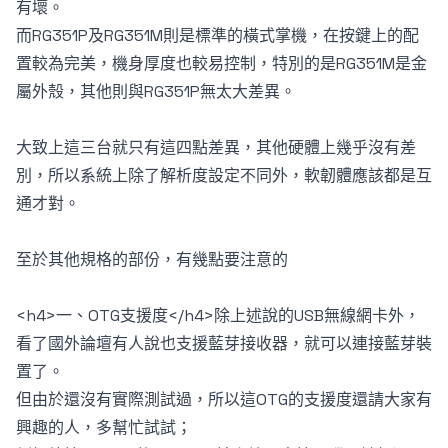
有壞。
而RG351P及RG351M則是標準的橫式掌機，在按鍵上的配
置較為完美，機身厚度也較易控制，特別的是RG351M是金
屬外殼，其他則與RG351P無太大差異。
大致上這三台就只有這四點差異，其他硬體上幾乎沒有差
別，所以系統上除了解析度設定不同外，軟韌體應該都是互
通才對。
至於其他規格的部份，有幾點要注意的
<h4>一、OTG支援度</h4>除上述說的USB無線網卡外，
看了國外論壇有人說也支援藍芽接收器，就可以連接藍芽裝
置了。
但由於還沒有實際測試過，所以這OTG的支援度還請大家有
興趣的人，多幫忙試試；