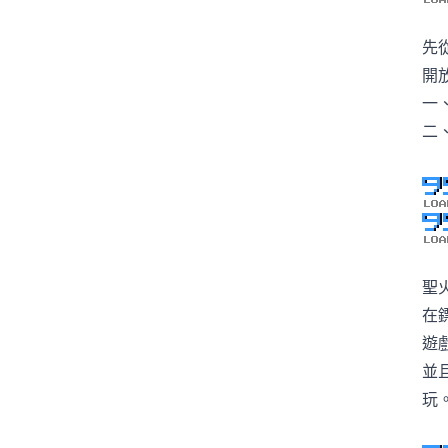
先
開
一
二
聖
在
遊
並
玩