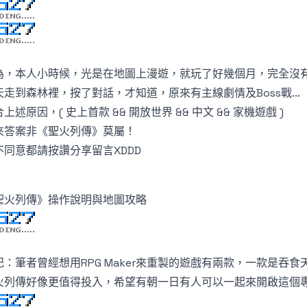
為，本人小時候，光是在地圖上漫遊，就玩了好幾個月，完全沒有觸
天走到森林裡，按了對話，才知道，原來有主線劇情及Boss戰...
上述原因，( 史上首款 && 開放世界 && 中文 && 家機遊戲 )
來答案非《聖火列傳》莫屬！
不同意都請按讚分享留言XDDD
聖火列傳》操作說明與地圖攻略
記：筆者曾經想用RPG Maker來重製的遊戲有兩款，一款是吞
火列傳好像更值得投入，希望有朝一日有人可以一起來開啟這個