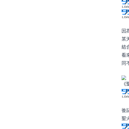
因
某
結合
看
同
《
後
聖