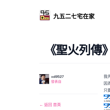
九五二七宅在家
發文於
《聖火列傳
我
作者
使用者
xd9527
發表自
發表自
因
只
← 返回 首頁