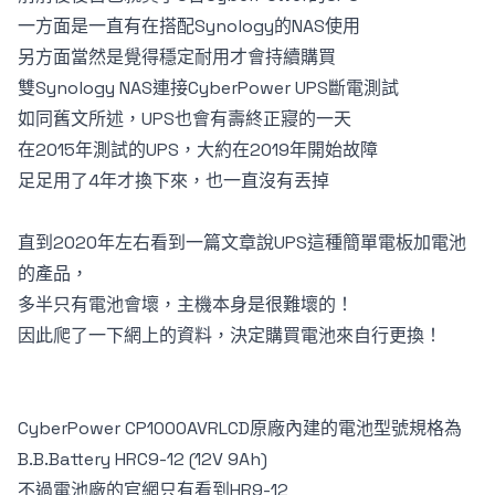
一方面是一直有在搭配Synology的NAS使用
另方面當然是覺得穩定耐用才會持續購買
雙Synology NAS連接CyberPower UPS斷電測試
如同舊文所述，UPS也會有壽終正寢的一天
在2015年測試的UPS，大約在2019年開始故障
足足用了4年才換下來，也一直沒有丟掉
直到2020年左右看到一篇文章說UPS這種簡單電板加電池
的產品，
多半只有電池會壞，主機本身是很難壞的！
因此爬了一下網上的資料，決定購買電池來自行更換！
CyberPower CP1000AVRLCD原廠內建的電池型號規格為
B.B.Battery HRC9-12
(12V 9Ah)
不過電池廠的官網只有看到HR9-12