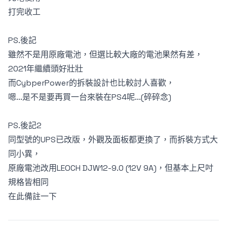
打完收工
PS.後記
雖然不是用原廠電池，但選比較大廠的電池果然有差，
2021年繼續頭好壯壯
而CybperPower的拆裝設計也比較討人喜歡，
嗯...是不是要再買一台來裝在PS4呢...(碎碎念)
PS.後記2
同型號的UPS已改版，外觀及面板都更換了，而拆裝方式大
同小異，
原廠電池改用LEOCH DJW12-9.0 (12V 9A)，但基本上尺吋
規格皆相同
在此備註一下