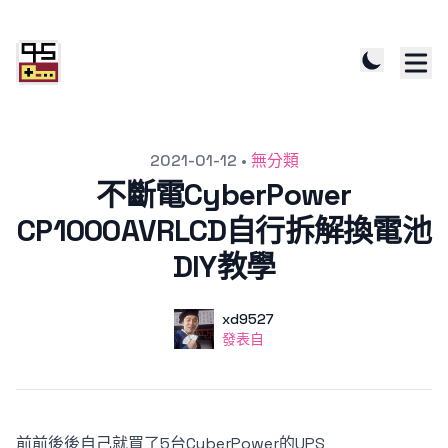
發文於
2021-01-12
•
無分類
不斷電CyberPower
CP1000AVRLCD自行拆解換電池
DIY教學
作者
使用者
xd9527
發表自
發表自
前前後後自己就買了5台CyberPower的UPS