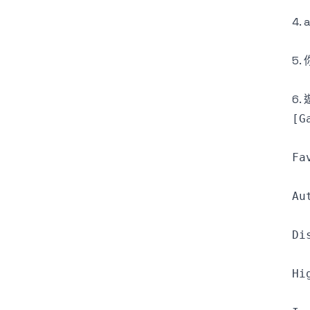
4.
5
6.
[G
Fa
Au
Di
Hi