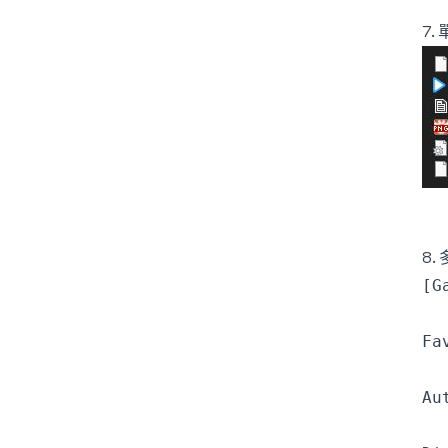
7
8.
[G
Fa
Au