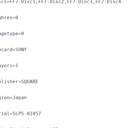
scs=FF7-Disc1,FF7-Disc2,FF7-Disc3,FF7-Disc4
ghres=0
agetype=0
mcard=SONY
ayers=1
blisher=SQUARE
gion=Japan
rial=SLPS-01057