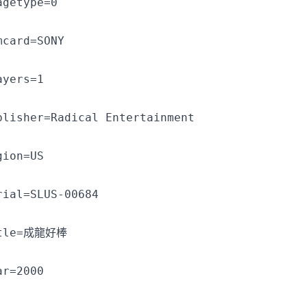
agetype=0
mcard=SONY
ayers=1
blisher=Radical Entertainment
gion=US
rial=SLUS-00684
tle=成龍好棒
ar=2000