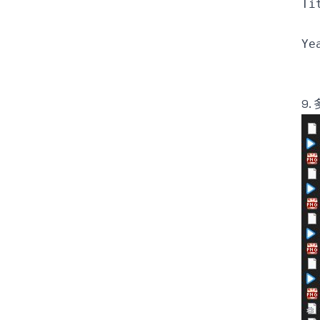
Ti
Ye
9