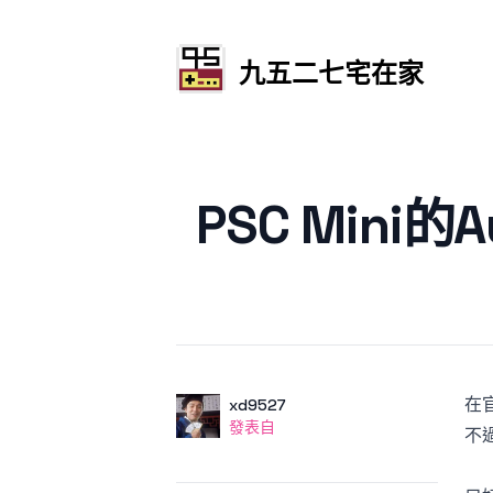
九五二七宅在家
發文於
PSC Mini的
在
作者
使用者
xd9527
發表自
發表自
不