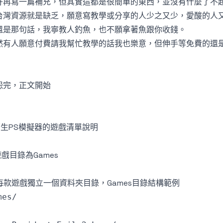
好再寫一篇補充，但其實這都是很簡單的東西，並沒有什麼了不起
台灣資源就是缺乏，願意寫教學或分享的人少之又少，愛酸的人
還是那句話，我寧教人釣魚，也不願拿著魚跟你收錢。
然有人願意
付費請我幫忙教學
的話我也樂意，但伸手等免費的還是佔99
怨完，正文開始
原生PS模擬器的遊戲清單說明
 遊戲目錄為Games
. 每款遊戲獨立一個資料夾目錄，Games目錄結構範例
mes/