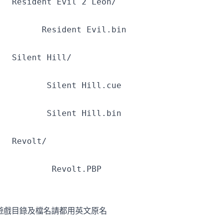
   Resident Evil 2 Leon/
         Resident Evil.bin
   Silent Hill/
          Silent Hill.cue
          Silent Hill.bin
   Revolt/
           Revolt.PBP
. 遊戲目錄及檔名請都用英文原名