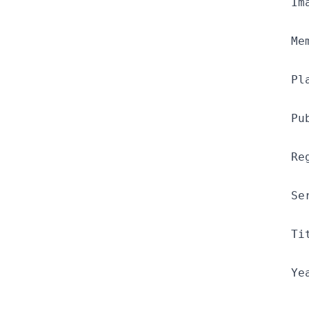
Im
Me
Pl
Pu
Re
Se
Ti
Ye