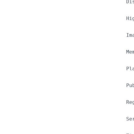
Di
Hi
Im
Me
Pl
Pu
Re
Se