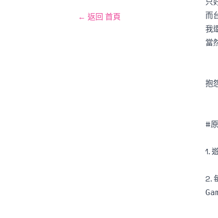
只
而
← 返回 首頁
我
當
抱
#
1.
2
Ga