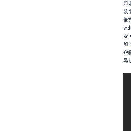
如
飆
優
這
版
加
遊
黑