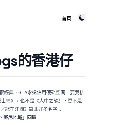
首頁
Dogs的香港仔
很經典、GTA永遠佔用硬碟空間，要我排
戰士15》，也不是《人中之龍》，更不是
賴／龍在江湖》靠北好多名字...
、堅尼地城」四區