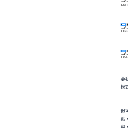
要
模
但
點
容