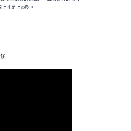
線上才是上策呀。
。
惑仔