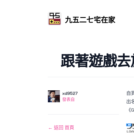
九五二七宅在家
發文於
跟著遊戲去旅行
自
作者
使用者
xd9527
發表自
發表自
出
《
← 返回 首頁