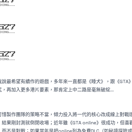
我說最希望有續作的遊戲，多年來一直都是《睡犬》，跟《GTA
式，再加入更多港片要素，那肯定上中二路是毫無破綻...
可惜製作團隊的策略不當，傾力投入將一代的核心改成線上對戰
，結果剛封測就倒閉收場；近年雖《GTA online》很成功，
，而不是對戰；如果當年是把online列為免費DLC（如秘境探