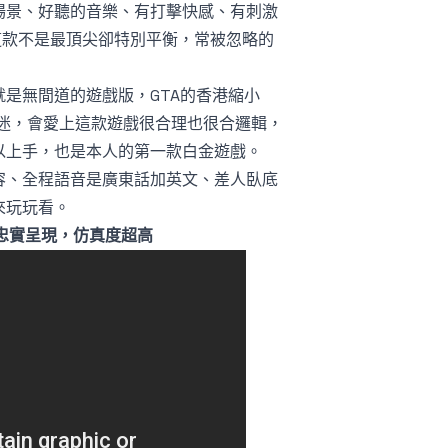
場景、好聽的音樂、有打擊快感、有刺激
這款不是最頂尖卻特別平衡，常被忽略的
是無間道的遊戲版，GTA的香港縮小
迷，會愛上這款遊戲很合理也很合邏輯，
以上手，也是本人的第一款白金遊戲。
容、全程語音是廣東話加英文、差人臥底
來玩玩看。
忠實呈現，仿真度超高