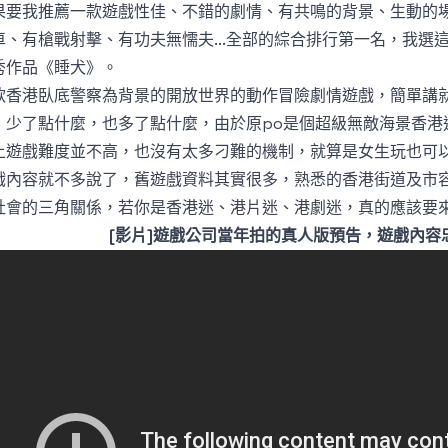
果要我推薦一款遊戲性佳、不錯的劇情、有共鳴的背景、生動的
車、有槍戰射擊、有功夫無懦夫...全部的綜合排行第一名，我選
秀作品《睡犬》。
款香港臥底警察為背景的開放世界的動作冒險劇情遊戲，簡單講就
，少了點什麼，也多了點什麼，由於原po是個超級無敵海景香港
上遊戲難度並不高，也沒有太多刁難的機制，就算是女生玩也可
戲內容就不多說了，舊遊戲資料其實很多，熟悉的香港街道及市
社會的三角關係，若你是香港迷、港片迷、港劇迷，真的應該要
[影片]遊戲公司當年拍的真人版預告，遊戲內容