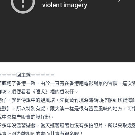
＝＝＝＝回主線＝＝＝＝＝
年底跑了香港一趟，由於一直有在香港跑電影場景的習慣，這次
鮮坊，順便看看《睡犬》裡的香港仔。
港仔，就是傳說中的避風塘，先從黃竹坑深灣碼頭搭船到珍寶海
狂獸】，所以特別有感，跟大澳一樣是很有蜑民風味的地方，可
說中會靠岸販賣的艇仔粉。
於多年沒溫習遊戲，當天逛著逛著也沒有多拍照片，所以只取幾
事實上跟遊戲相同的畫面其實有很多喔！