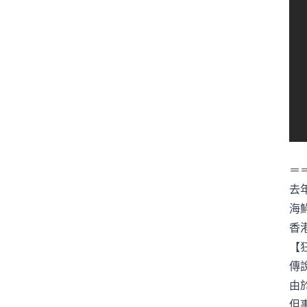
＝
去
海
香
【
傳
由
但