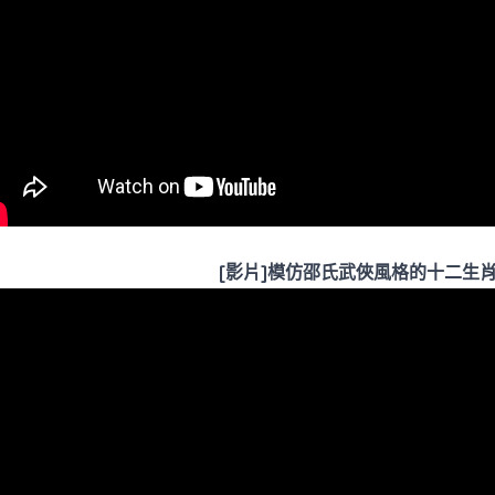
[影片]模仿邵氏武俠風格的十二生肖