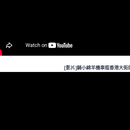
[影片]騎小綿羊機車逛香港大街