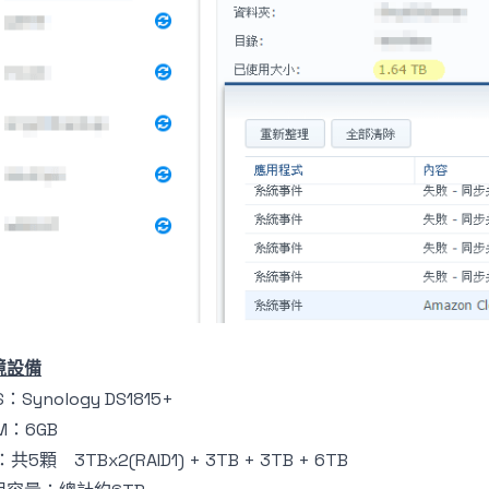
境設備
S：Synology DS1815+
M：6GB
：共5顆 3TBx2(RAID1) + 3TB + 3TB + 6TB