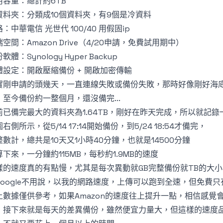
用容量：總計約6TB
資料夾：分類成10個資料夾，有9個是冷資料
：中華電信 光世代 100/40 用假固ip
空間：Amazon Drive（4/20申請，免費試用期中）
軟體：Synology Hyper Backup
體設定：開啟壓縮備份 + 開啟加密傳輸
實剛申請的頭幾天，一直連線失敗或備份失敗，那時好像剛好海
，至今備份約一整個月，還沒備完...
前已備完最大的資料夾為1.64TB，剛好在昨天完成，所以就記錄
右側所示，從5/14 17:14開始備份，到5/24 18:54才備完，
整數計，總共是10天又1小時40分鐘，也就是14500分鐘
算下來，一分鐘約115MB，每秒約1.9MB的速度
樣的速度真的有點慢，尤其是每次異動就GB完整備份就TB的大小
Google不用說，以我的網路速度，上傳可以跑到全速，但免費只有2
上數據僅供參考，如果Amazon的速度往上提升一點，相信感覺
，接下來就是每天的差異備份，雖然便宜力量大，但這樣的速度