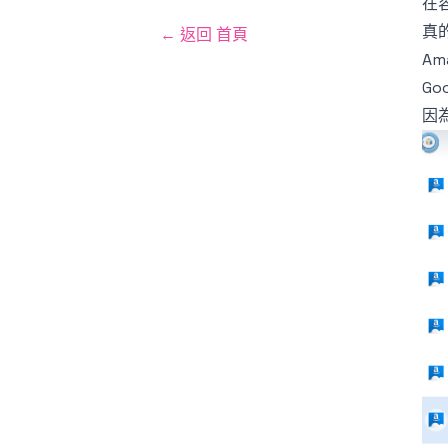
在
真
← 返回 首頁
A
Go
因