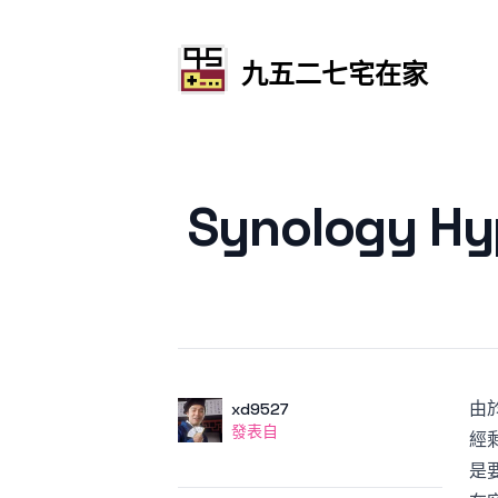
九五二七宅在家
發文於
Synology H
由
作者
使用者
xd9527
發表自
發表自
經
是