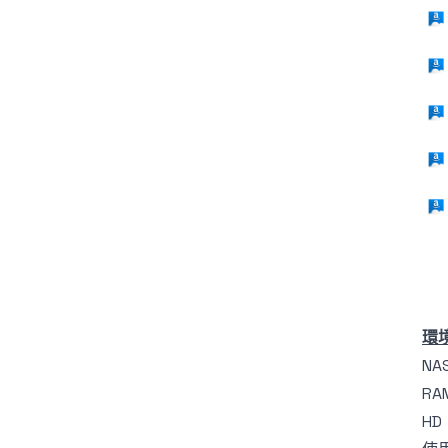
環
NA
RA
HD