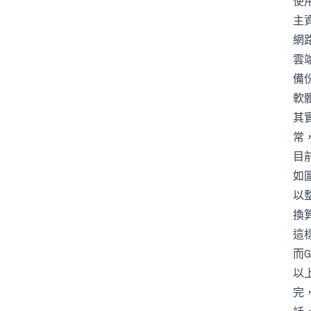
使
主
網路
雲端
備份
軟
其
常
目
如圖
以
換
這
而
以
完