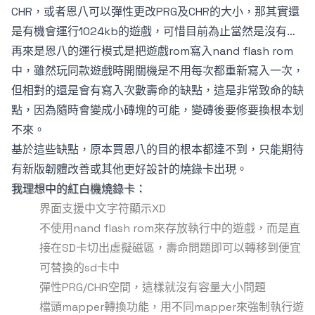
CHR，或者恩八可以彈性更改PRG及CHR的大小，那其實還
是有機會運行1024kb的遊戲，可惜目前為止當然是沒有…
再來是恩八的運行模式是把遊戲rom寫入nand flash rom
中，雖然玩同款遊戲時開關機是不用每次都重新寫入一次，
但相對的還是會有寫入次數壽命的缺點，這是非常致命的缺
點，因為隨時會變成小磚塊的可能，變磚後要修要換根本划
不來。
基於這些缺點，原本買恩八的目的根本都達不到，只能期待
有新版韌體改善或其他更好設計的燒錄卡出現。
我理想中的紅白機燒錄卡：
界面支援中文字符顯示XD
不使用nand flash rom來存放執行中的遊戲，而是直
接在SD卡切出虛擬磁區，壽命問題即可以轉移到便宜
可替換的sd卡中
彈性PRG/CHR空間，這樣就沒有容量大小問題
檔頭mapper轉換功能，用不同mapper來強制執行遊