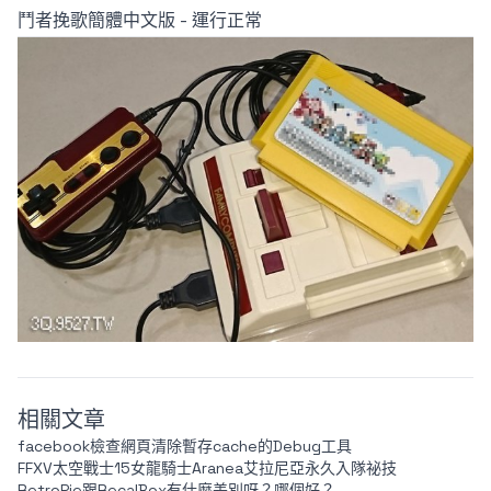
鬥者挽歌簡體中文版 -
運行正常
相關文章
facebook檢查網頁清除暫存cache的Debug工具
FFXV太空戰士15女龍騎士Aranea艾拉尼亞永久入隊祕技
RetroPie跟RecalBox有什麼差別呀？哪個好？