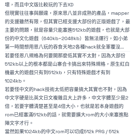
壞，而且中文版比較玩的下去XD
但現實往往事與願違，原來恩八並非成熟的產品，mapper
的支援雖然有限，但其實已經支援大部份的正版遊戲了，最
主要的問題，就是容量只能塞進512kb的遊戲，也就是大部
份的中文化遊戲（640kb~2048kb）皆無法運行，如小弟
第一時間想用恩八玩的吞食天地2各種hack就全軍覆沒...
若要怪恩八規格為何要開那麼低其實不太對，因為大部份
512kb以上的根本都是山寨合卡搞出來特殊規格，原生紅白
機最大的遊戲只有到512kb，只有特殊遊戲才有到
1024kb。
若要怪中文的hack技術太低把容量搞大其實也不對，因為
中文字硬是比英文日文複雜且大上許多，中文字體至少是2
倍，若要字體清楚甚至是4倍大小，也就是若本身遊戲的
rom已經塞滿512kb的話，就需要擴大rom的大小來塞進點
陣文字才行。
當然如果1024kb的中文rom可以切成512k PRG / 512k