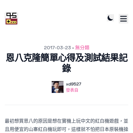
發文於
2017-03-23
•
無分類
恩八克隆簡單心得及測試結果記
錄
作者
使用者
xd9527
發表自
發表自
最初想買恩八的原因是想在實機上玩中文的紅白機遊戲，並
且用便宜的山寨紅白機玩即可，這樣就不怕把日本原裝機操