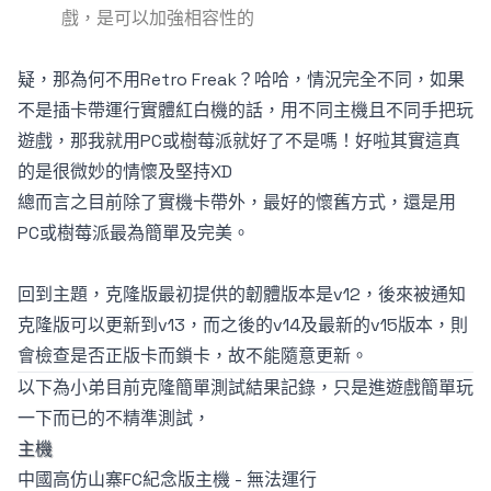
戲，是可以加強相容性的
疑，那為何不用Retro Freak？哈哈，情況完全不同，如果
不是插卡帶運行實體紅白機的話，用不同主機且不同手把玩
遊戲，那我就用PC或樹莓派就好了不是嗎！好啦其實這真
的是很微妙的情懷及堅持XD
總而言之目前除了實機卡帶外，最好的懷舊方式，還是用
PC或樹莓派最為簡單及完美。
回到主題，克隆版最初提供的韌體版本是v12，後來被通知
克隆版可以更新到v13，而之後的v14及最新的v15版本，則
會檢查是否正版卡而鎖卡，故不能隨意更新。
以下為小弟目前克隆簡單測試結果記錄，只是進遊戲簡單玩
一下而已的不精準測試，
主機
中國高仿山寨FC紀念版主機 -
無法運行