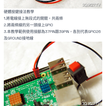
硬體按鍵接法教學
1.將電線接上無段式的開關，共兩條
2.將兩條線的另一頭接上GPIO
3.本教學範例使用接腳為37PIN跟39PIN，各別代表GPIO26
及GROUND接地線