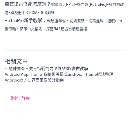
樹莓復古派能怎麼玩？
樹莓派3(RPi3)+復古派(RetroPie)+紅白機改
造+模擬器中文ROM+DOS測試
RetroPie新手教學：
軟硬體準備、初始安裝、網路連線、遊戲rom
檔傳輸、顯示中文檔名、搭配NAS建造雲端遊戲櫃...
相關文章
七龍珠賽亞人史考特戰鬥力冷氣貼DIY實做教學
Android AppTheme 系統預設樣式android:Theme語法整理
Android官方UI界面圖像設計指南
← 返回 首頁