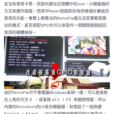
並沒有使用卡帶，而是內建在記憶體中的rom，以模擬器的
方式來運作遊戲，而其中Reset按鈕則改為快速儲存兼返回
首頁的功能。事實上樹莓派的RetroPie復古派其實都是類
似的模式，甚至搭配GPIO也可以來製作一個關閉遊戲返回
首頁的硬體按鈕。
由於RetroPie可不像電腦Windows系統一樣，可以直接按
右上角的叉叉
，或者按
+
來關閉視窗，所以
X
alt
F4
內建的RetroArch的LR系列模擬器，就預設了一組熱鍵
+
，可以直接關掉遊戲回到ES首頁中；
Select
Start