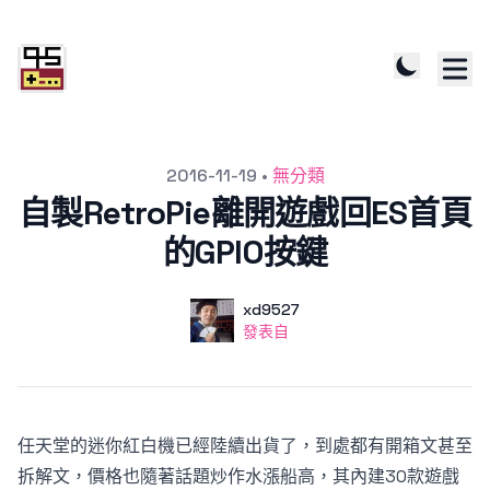
發文於
2016-11-19
•
無分類
自製RetroPie離開遊戲回ES首頁
的GPIO按鍵
作者
使用者
xd9527
發表自
發表自
任天堂的迷你紅白機已經陸續出貨了，到處都有開箱文甚至
拆解文，價格也隨著話題炒作水漲船高，其內建30款遊戲