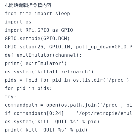
4.開始編輯指令檔內容
from time import sleep

import os

import RPi.GPIO as GPIO

GPIO.setmode(GPIO.BCM)

GPIO.setup(26, GPIO.IN, pull_up_down=GPIO.PU
def exitEmulator(channel):

print('exitEmulator')

os.system('killall retroarch')

pids = [pid for pid in os.listdir('/proc') 
for pid in pids:

try:

commandpath = open(os.path.join('/proc', pi
if commandpath[0:24] == '/opt/retropie/emula
os.system('kill -QUIT %s' % pid)

print('kill -QUIT %s' % pid)
