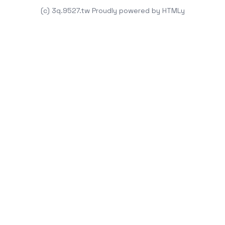
(c) 3q.9527.tw
Proudly powered by
HTMLy