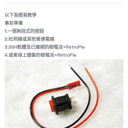
以下為簡易教學
事前準備
1.一個無段式的按鈕
2.杜邦線或其他普通電線
3.SSH軟體及已連網的樹莓派+RetroPie
4.或者接上鍵盤的樹莓派+RetroPie