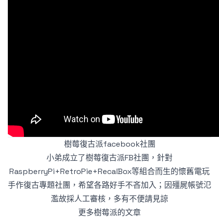
樹莓復古派facebook社團
小弟成立了樹莓復古派FB社團，針對
RaspberryPi+RetroPie+RecalBox等組合而生的懷舊電玩
手作復古專題社團，希望各路好手不吝加入；因殭屍帳號氾
濫故採人工審核，多有不便請見諒
更多樹莓派的文章