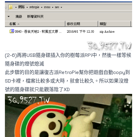
(2-6)再將USB隨身碟插入你的樹莓派RPi中，然後一樣等候
隨身碟的燈號熄滅
此步驟的目的是讓復古派RetroPie幫你把遊戲自動copy到
SD卡裡，檔案比較多或大時，就會比較久。所以如果沒燈
號的隨身碟就只能觀落陰了XD