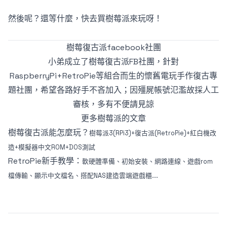
然後呢？還等什麼，快去買樹莓派來玩呀！
樹莓復古派facebook社團
小弟成立了樹莓復古派FB社團，針對
RaspberryPi+RetroPie等組合而生的懷舊電玩手作復古專
題社團，希望各路好手不吝加入；因殭屍帳號氾濫故採人工
審核，多有不便請見諒
更多樹莓派的文章
樹莓復古派能怎麼玩？
樹莓派3(RPi3)+復古派(RetroPie)+紅白機改
造+模擬器中文ROM+DOS測試
RetroPie新手教學：
軟硬體準備、初始安裝、網路連線、遊戲rom
檔傳輸、顯示中文檔名、搭配NAS建造雲端遊戲櫃...