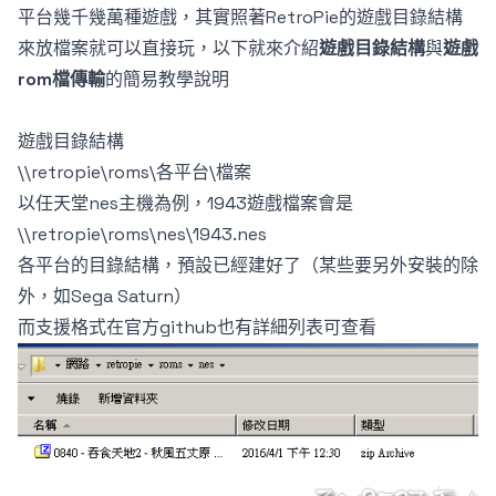
平台幾千幾萬種遊戲，其實照著RetroPie的遊戲目錄結構
來放檔案就可以直接玩，以下就來介紹
遊戲目錄結構
與
遊戲
rom檔傳輸
的簡易教學說明
遊戲目錄結構
\\retropie\roms\
各平台
\
檔案
以任天堂nes主機為例，1943遊戲檔案會是
\\retropie\roms\
nes
\
1943.nes
各平台的目錄結構，預設已經建好了（某些要另外安裝的除
外，如Sega Saturn）
而支援格式在
官方github也有詳細列表可查看