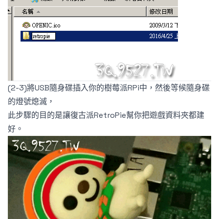
(2-3)將USB隨身碟插入你的樹莓派RPi中，然後等候隨身碟
的燈號熄滅，
此步驟的目的是讓復古派RetroPie幫你把遊戲資料夾都建
好。