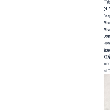
(1
(1
Ras
Mic
Mi
US
HDM
螢幕
注
※R
※H