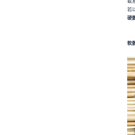
載
若
硬
軟