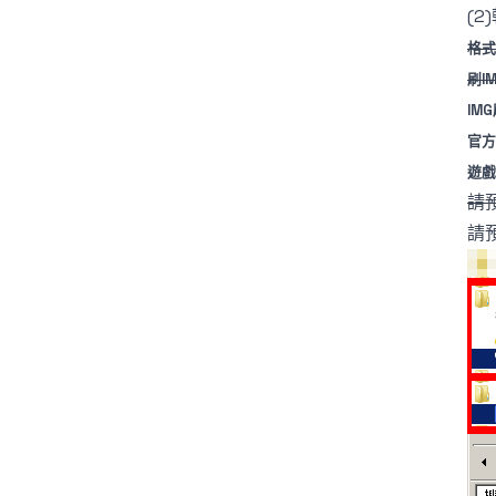
(
格式
刷I
IM
官方
遊戲
請預
請