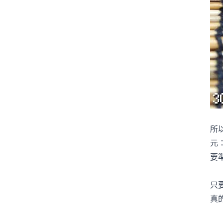
所
元
要
只
真