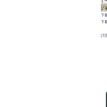
下
下載
(