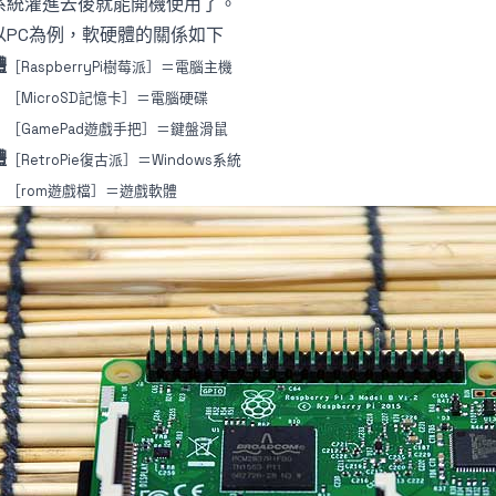
系統灌進去後就能開機使用了。
以PC為例，軟硬體的關係如下
體
［RaspberryPi樹莓派］＝電腦主機
［MicroSD記憶卡］＝電腦硬碟
［GamePad遊戲手把］＝鍵盤滑鼠
體
［RetroPie復古派］＝Windows系統
［rom遊戲檔］＝遊戲軟體