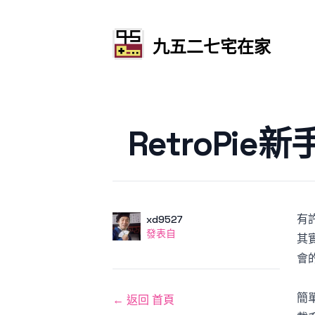
九五二七宅在家
發文於
RetroP
有
作者
使用者
xd9527
發表自
發表自
其
會
簡
← 返回 首頁