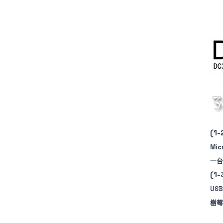
(
Mi
一台
(1
US
樹莓