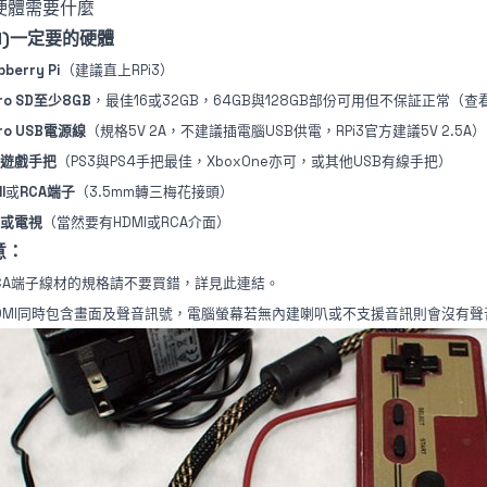
)硬體需要什麼
-1)一定要的硬體
pberry Pi
（建議直上RPi3）
ro SD至少8GB
，最佳16或32GB，64GB與128GB部份可用但不保証正常
（查
cro USB電源線
（規格5V 2A，不建議插電腦USB供電，RPi3官方建議5V 2.5A）
B遊戲手把
（PS3與PS4手把最佳，XboxOne亦可，或其他USB有線手把）
I
或
RCA端子
（3.5mm轉三梅花接頭）
或電視
（當然要有HDMI或RCA介面）
意：
CA端子線材的規格請不要買錯，
詳見此連結
。
DMI同時包含畫面及聲音訊號，電腦螢幕若無內建喇叭或不支援音訊則會沒有