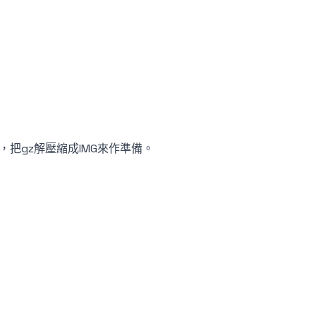
後，把gz解壓縮成IMG來作準備。