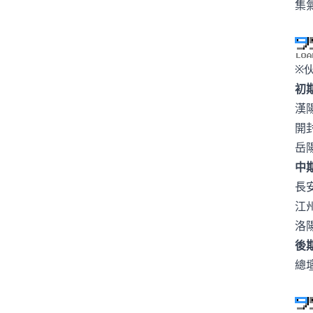
集
※
初
漢
開
岳
中
長
江
洛
後
總