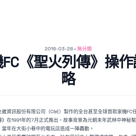
2016-03-28
•
無分類
FC《聖火列傳》操
略
全崴資訊股份有限公司（C&E）製作的全台甚至全球首款家機FC
傳》在1991年的7月正式推出，故事背景為元朝末年武林中神秘
，當年在大街小巷中的電玩店造成一陣轟動。