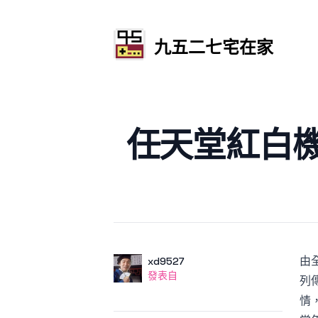
九五二七宅在家
發文於
任天堂紅白機
由
作者
使用者
xd9527
發表自
發表自
列
情