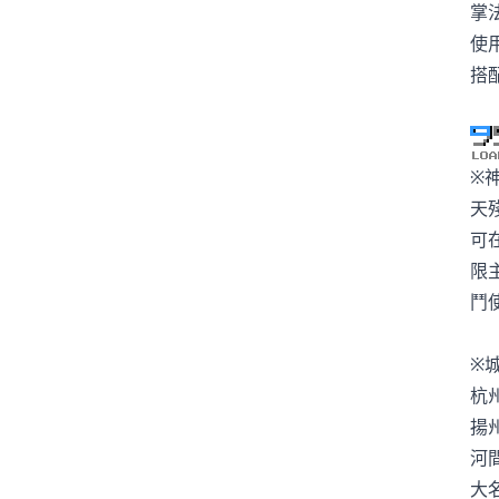
掌
使
搭
※
天
可
限
鬥
※
杭
揚
河
大