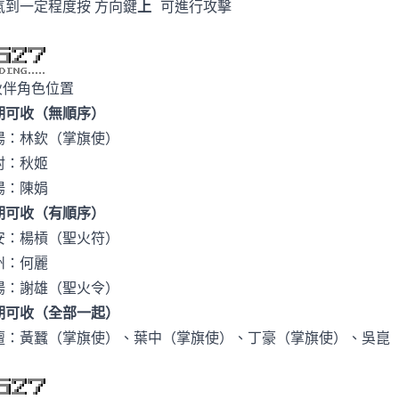
氣到一定程度按
可進行攻擊
方向鍵
上
伙伴角色位置
期可收（無順序）
陽：林欽（掌旗使）
封：秋姬
陽：陳娟
期可收（有順序）
安：楊槓（聖火符）
州：何麗
陽：謝雄（聖火令）
期可收（全部一起）
壇：黃蠶（掌旗使）、葉中（掌旗使）、丁豪（掌旗使）、吳崑