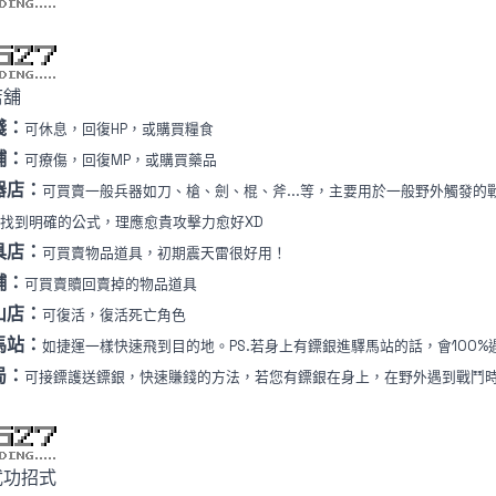
店舖
棧：
可休息，回復HP，或購買糧食
鋪：
可療傷，回復MP，或購買藥品
器店：
可買賣一般兵器如刀、槍、劍、棍、斧...等，主要用於一般野外觸發
找到明確的公式，理應愈貴攻擊力愈好XD
具店：
可買賣物品道具，初期震天雷很好用！
舖：
可買賣贖回賣掉的物品道具
山店：
可復活，復活死亡角色
馬站：
如捷運一樣快速飛到目的地。PS.若身上有鏢銀進驛馬站的話，會100%
局：
可接鏢護送鏢銀，快速賺錢的方法，若您有鏢銀在身上，在野外遇到戰鬥
武功招式