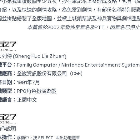
年小弟我重覆破關至少五次，抄在筆記本上整理成攻略，包含《
介紹，以及快速的劇情攻略，為免雷到劇情，有部份名稱特別隱藏起
圖並拼貼繪製了全版地圖，並標上城鎮幫派及神兵寶物與劇情重
本篇曾於2007年發佈至無名及PTT，因無名已停
列傳 (Sheng Huo Lie Zhuan)
戲平台：
Family Computer / Nintendo Entertainment System
戲廠商：
全崴資訊股份有限公司（C&E）
售日期：
1991年7月
戲類型：
RPG角色扮演遊戲
戲語言：
正體中文
操作說明
本操作：
移動中，按
叫出功能選單
SELECT