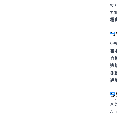
按
方
糧
※
基
自
逃
手
選
※
A