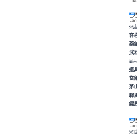
※
客
藥
武
尚未
道
當
茅
驛
鏢
※