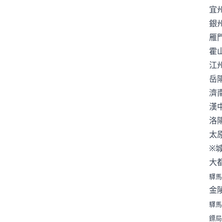
宜
銀
雁
霍
江
岳
濟
漢
洛
太
※
大
驛馬
金
驛馬
鏢局