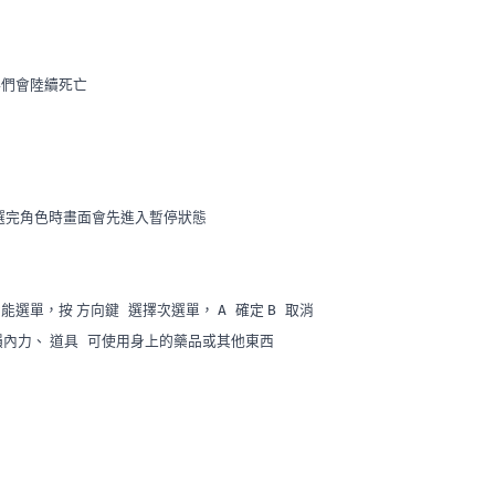
伴們會陸續死亡
選完角色時畫面會先進入暫停狀態
功能選單，按
選擇次選單，
確定
取消
方向鍵
A
B
損內力、
可使用身上的藥品或其他東西
道具