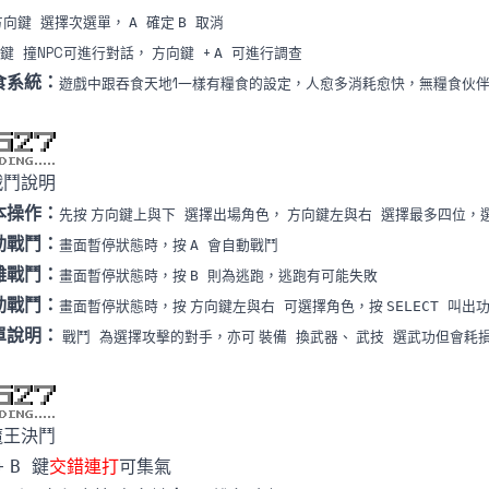
選擇次選單，
確定
取消
方向鍵
A
B
撞NPC可進行對話，
+
可進行調查
向鍵
方向鍵
A
食系統：
遊戲中跟吞食天地1一樣有糧食的設定，人愈多消耗愈快，無糧食伙
戰鬥說明
本操作：
先按
選擇出場角色，
選擇最多四位，
方向鍵上與下
方向鍵左與右
動戰鬥：
畫面暫停狀態時，按
會自動戰鬥
A
離戰鬥：
畫面暫停狀態時，按
則為逃跑，逃跑有可能失敗
B
動戰鬥：
畫面暫停狀態時，按
可選擇角色，按
叫出
方向鍵左與右
SELECT
單說明：
為選擇攻擊的對手，亦可
換武器、
選武功但會耗
戰鬥
裝備
武技
魔王決鬥
+
鍵
交錯連打
可集氣
B