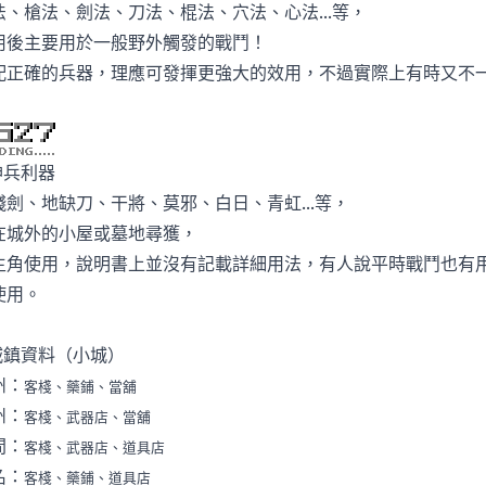
法、槍法、劍法、刀法、棍法、穴法、心法...等，
用後主要用於一般野外觸發的戰鬥！
配正確的兵器，理應可發揮更強大的效用，不過實際上有時又不一定
神兵利器
殘劍、地缺刀、干將、莫邪、白日、青虹...等，
在城外的小屋或墓地尋獲，
主角使用，說明書上並沒有記載詳細用法，有人說平時戰鬥也有
使用。
城鎮資料（小城）
州：
客棧、藥鋪、當舖
州：
客棧、武器店、當舖
間：
客棧、武器店、道具店
名：
客棧、藥鋪、道具店