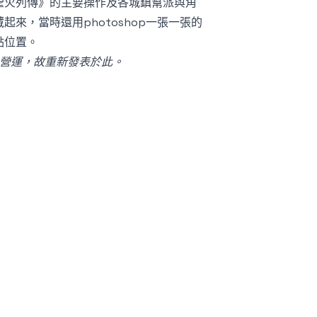
聖火列傳》的主要操作及各城鎮幫派與角
來，當時還用photoshop一張一張的
點位置。
止營運，故重新發表於此。