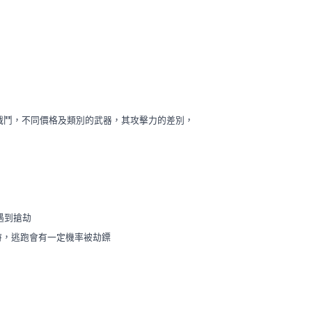
的戰鬥，不同價格及類別的武器，其攻擊力的差別，
遇到搶劫
時，逃跑會有一定機率被劫鏢