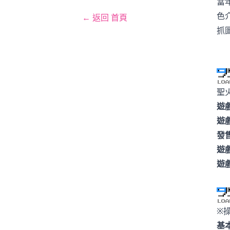
當
色
← 返回 首頁
抓
聖火
遊
遊
發
遊
遊
※
基