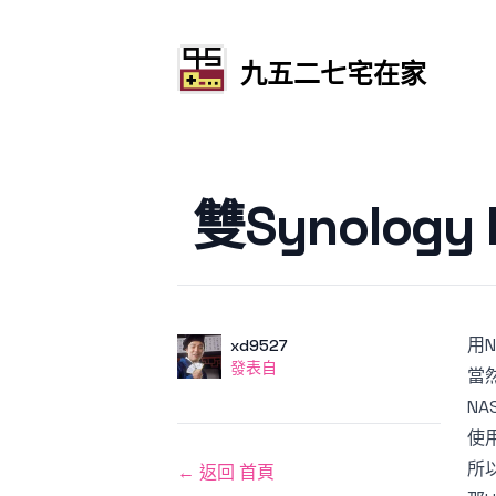
九五二七宅在家
發文於
雙Synology
用
作者
使用者
xd9527
發表自
發表自
當
N
使
所
← 返回 首頁