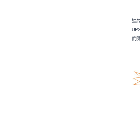
連
U
而