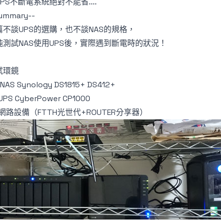
PS不斷電系統絕對不能省....
summary--
篇不談UPS的選購，也不談NAS的規格，
純測試NAS使用UPS後，實際遇到斷電時的狀況！
試環鏡
NAS Synology DS1815+ DS412+
UPS CyberPower CP1000
網路設備（FTTH光世代+ROUTER分享器）