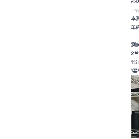
那U
--
本
單
測
2台
1台
1套