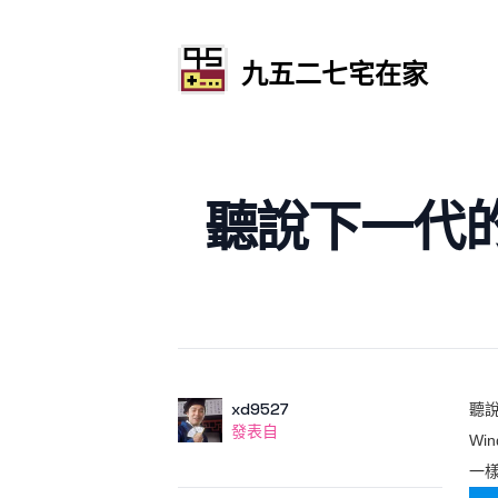
九五二七宅在家
發文於
聽說下一代的Wi
作者
使用者
xd9527
聽說
發表自
發表自
Win
一樣