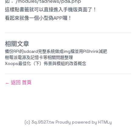
如：
/modules/tadnews/pda.php
這樣點書籤就可以直接進入手機版頁面了！
看起來就像一個小型偽APP囉！
相關文章
備份RPi的sdcard完整系統做成img檔並用PiShrink減肥
樹莓派電源及記憶卡等相關問題整理
Xoops最佳化（下）佈景與模組的改善概念
← 返回 首頁
(c) 3q.9527.tw
Proudly powered by
HTMLy