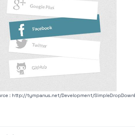
rce :
http://tympanus.net/Development/SimpleDropDownE