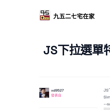
九五二七宅在家
發文於
JS下拉選單特效 S
J
作者
使用者
xd9527
發表自
發表自
Sim
--