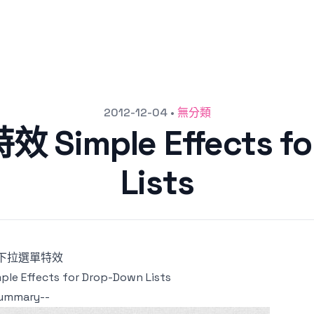
2012-12-04
•
無分類
imple Effects fo
Lists
S下拉選單特效
ple Effects for Drop-Down Lists
summary--