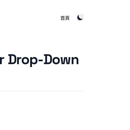
首頁
r Drop-Down