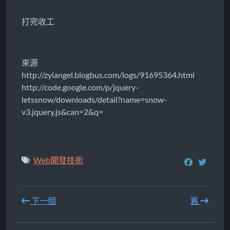
打完收工
來源
http://zyiangel.blogbus.com/logs/91695364.html
http://code.google.com/p/jquery-
letssnow/downloads/detail?name=snow-
v3.jquery.js&can=2&q=
Web開發技術
下一個
舊