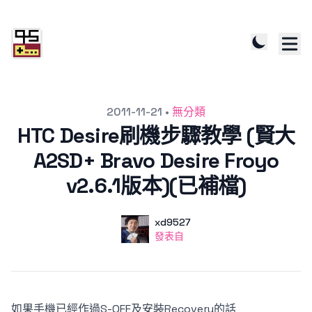
發文於
2011-11-21
•
無分類
HTC Desire刷機步驟教學 (賢大
A2SD+ Bravo Desire Froyo
v2.6.1版本)(已補檔)
作者
使用者
xd9527
發表自
發表自
如果手機已經作過
S-OFF及安裝Recovery
的話