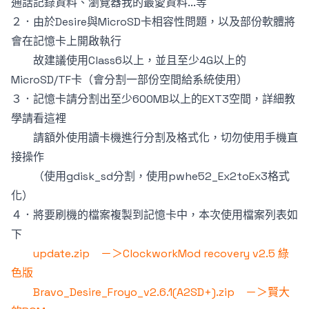
通話記錄資料、瀏覽器我的最愛資料...等
２．由於Desire與MicroSD卡相容性問題，以及部份軟體將
會在記憶卡上開啟執行
故建議使用Class6以上，並且至少4G以上的
MicroSD/TF卡（會分割一部份空間給系統使用）
３．記憶卡請分割出至少600MB以上的EXT3空間，詳細教
學請看
這裡
請額外使用讀卡機進行分割及格式化，切勿使用手機直
接操作
（使用gdisk_sd分割，使用pwhe52_Ex2toEx3格式
化）
４．將要刷機的檔案複製到記憶卡中，本次使用檔案列表如
下
update.zip －＞ClockworkMod recovery v2.5 綠
色版
Bravo_Desire_Froyo_v2.6.1(A2SD+).zip －＞賢大