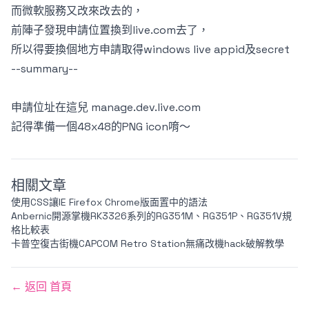
而微軟服務又改來改去的，
前陣子發現申請位置換到live.com去了，
所以得要換個地方申請取得windows live appid及secret
--summary--
申請位址在這兒
manage.dev.live.com
記得準備一個48x48的PNG icon唷～
相關文章
使用CSS讓IE Firefox Chrome版面置中的語法
Anbernic開源掌機RK3326系列的RG351M、RG351P、RG351V規
格比較表
卡普空復古街機CAPCOM Retro Station無痛改機hack破解教學
← 返回 首頁