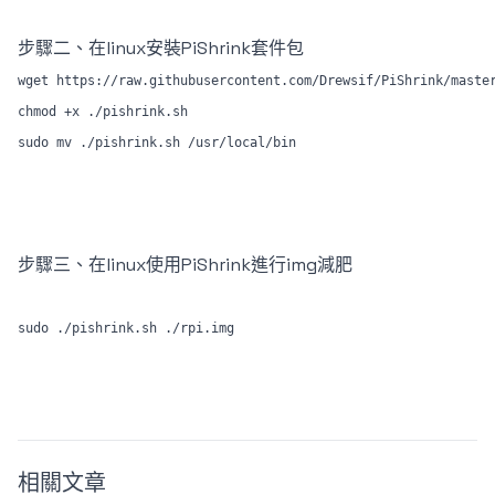
步驟二、在linux安裝PiShrink套件包
wget https://raw.githubusercontent.com/Drewsif/PiShrink/master
chmod +x ./pishrink.sh

步驟三、在linux使用PiShrink進行img減肥
相關文章