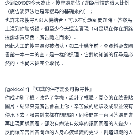
少到2019的今天為止，搜尋還是佔了網路習慣的很大比例
（廣告演算法也是靠搜尋的基礎來的）；
也許未來搜尋AI跟人機結合，可以在你想到問題時，答案馬
上灌到你腦袋裡，但至少今天還沒實現（可是現在你在網路
透露想買東西，廣告隨之而來）...
因此人工的搜尋還沒被淘汰，如二十幾年前，查資料要去圖
書館一本一本的查，是一樣的道理，它對於知識的探尋是必
然的，也尚未被完全取代...
[goldcoin] 『知識的保存需要可探尋性』
你成功刷了機，改造了掌機，設計了框體，開心的在臉書貼
圖片，結果只有廣告會看上你，辛苦做的經驗及成果並沒有
傳承下去，臉書到處都在問問題，同樣問題一直回答還是會
再出現同樣問題，卻沒有辦法有效率的讓問問題的人變少，
反而讓辛苦回答問題的人身心疲憊變的更少，創造知識的人