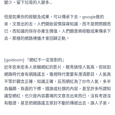
變少，留下垃圾的人變多...
但是如果你的經驗及成果，可以傳承下去，google進的
來，文章出的去，人們開始習慣探尋知識，而不是問問題而
已，而知識的保存亦產生價值，人們願意將經驗成果傳承下
去，那樣的網路禮儀才會回歸正軌。
[goldcoin] 『網紅不一定是對的』
近年愈來愈多人依賴網紅的影片，敢秀搞怪人氣高，但就如
網路時代會有網路謠言，電視時代需要有澄清節目，人氣高
不等於觀念正確、知識正確，反而網紅為了炒作人氣，多半
為偏頗、負面的下標，錯誤或杜撰的內容，甚至許多所謂知
識型網紅，也只是內容農場的文章念出來而已，沒有考證沒
有驗證，甚至把網路謠言原封不動的傳遞出去，誤人子弟。