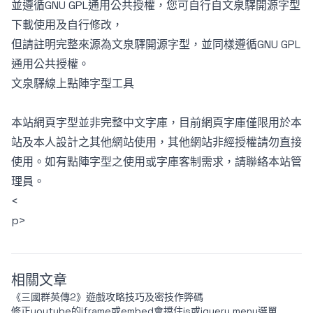
並遵循GNU GPL通用公共授權，您可自行自
文泉驛開源字型
下載使用及自行修改，
但請註明完整來源為
文泉驛開源字型
，並同樣遵循GNU GPL
通用公共授權。
文泉驛線上點陣字型工具
本站網頁字型並非完整中文字庫，目前網頁字庫僅限用於本
站及本人設計之其他網站使用，其他網站非經授權請勿直接
使用。如有點陣字型之使用或字庫客制需求，請聯絡本站管
理員。
<
p>
相關文章
《三國群英傳2》遊戲攻略技巧及密技作弊碼
修正youtube的iframe或embed會擋住js或jquery menu選單