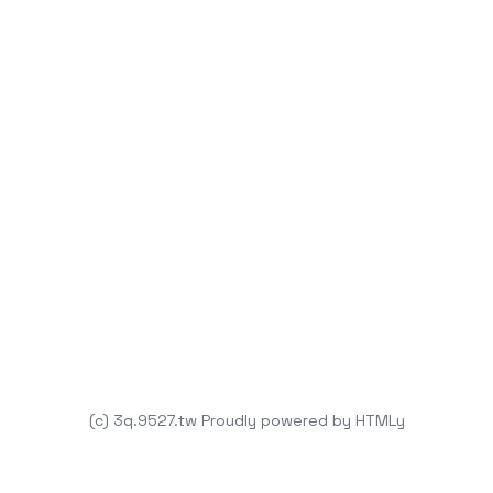
(c) 3q.9527.tw
Proudly powered by
HTMLy