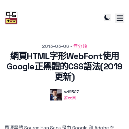
發文於
2013-03-06
•
無分類
網頁HTML字形WebFont使用
Google正黑體的CSS語法(2019
更新)
作者
使用者
xd9527
發表自
發表自
思源黑體 Source Han Sans 是由 Google 和 Adobe 在