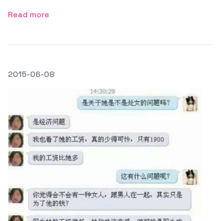
Read more
發文於
2015-06-08
Featured Image