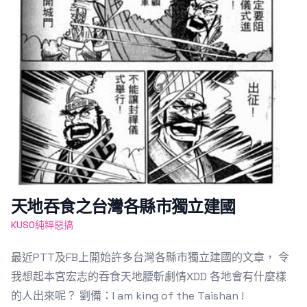
天地吞食之台灣各縣市獨立建國
KUSO純粹惡搞
最近PTT及FB上開始許多台灣各縣市獨立建國的文章， 令
我想起本宮宏志的吞食天地腰斬劇情XDD 各地會有什麼樣
的人出來呢？ 劉備：I am king of the Taishan !