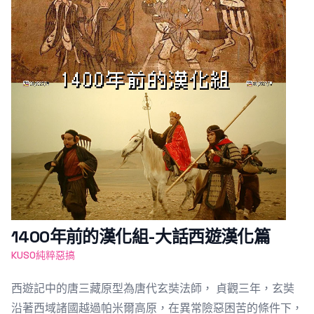
1400年前的漢化組-大話西遊漢化篇
KUSO純粹惡搞
西遊記中的唐三藏原型為唐代玄奘法師， 貞觀三年，玄奘
沿著西域諸國越過帕米爾高原，在異常險惡困苦的條件下，