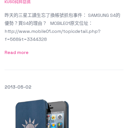
KUSO純粹惡搞
昨天的三星工讀生忘了換帳號抓包事件： SAMSUNG S4的
優勢？買S4的理由？ MOBILE01原文位址：
http://www.mobile01.com/topicdetail.php?
f=568&t=3344328
Read more
發文於
2013-05-02
Featured Image