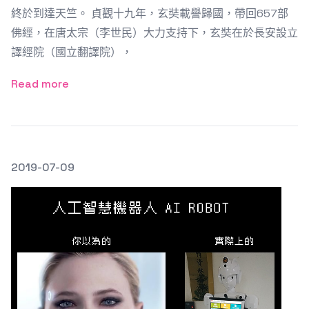
終於到達天竺。 貞觀十九年，玄奘載譽歸國，帶回657部
佛經，在唐太宗（李世民）大力支持下，玄奘在於長安設立
譯經院（國立翻譯院），
Read more
發文於
2019-07-09
Featured Image