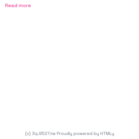
Read more
(c) 3q.9527.tw
Proudly powered by
HTMLy