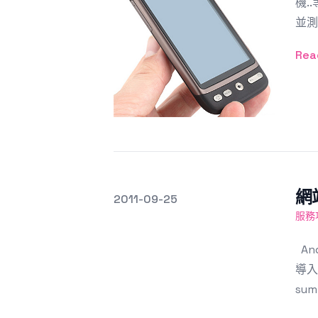
機.
並測
Rea
網
發文於
2011-09-25
Featured Image
服務
An
導入
su