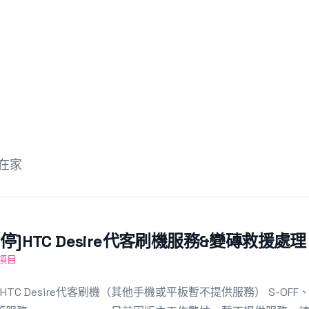
宅在家
暫停]HTC Desire代客刷機服務&變磚救援處理
項目
HTC Desire代客刷機（其他手機或平板暫不提供服務） S-OF